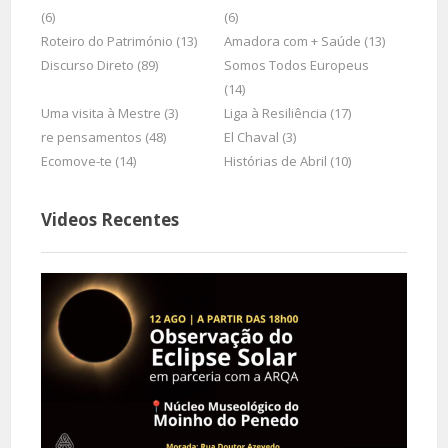
(6)
(6)
Roteiro do Património (13)
Amadora com + Saúde (13)
Discurso Direto (89)
Somos Todos Europeus
(14)
Uma visita à Mestre (3)
Liga à Resiliência (17)
re pensamentos (48)
El Chaval (3)
Ecomove-te (14)
Histórias de Abril (10)
Videos Recentes