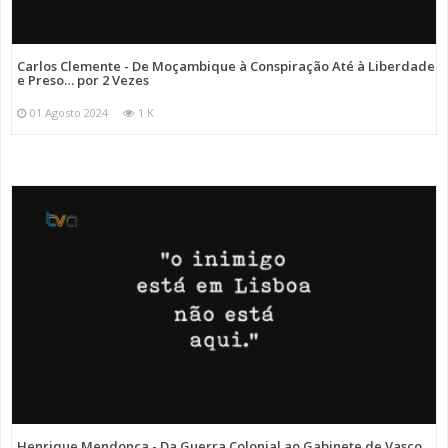
Carlos Clemente - De Moçambique à Conspiração Até à Liberdade
e Preso… por 2 Vezes
01 Agosto 2024
1 K
Henrique Mendonça - Da Guerra Colonial ao Gabinete de Vasco