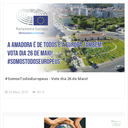
#SomosTodosEuropeus - Vote dia 26 de Maio!
24 Maio 2019
301 K