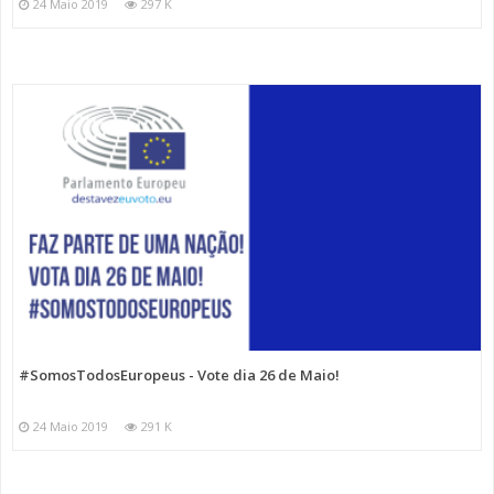
24 Maio 2019
297 K
#SomosTodosEuropeus - Vote dia 26 de Maio!
24 Maio 2019
291 K