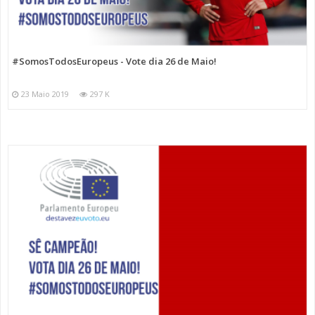
#SomosTodosEuropeus - Vote dia 26 de Maio!
23 Maio 2019
297 K