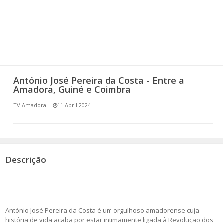
SOMOS TODOS EUROPEUS
ENCONTROS IMAGINÁRIOS
AMADORA LIGA À RESILIÊNCIA
António José Pereira da Costa - Entre a
VEMOS OUVIMOS E LEMOS
Amadora, Guiné e Coimbra
TV Amadora
11 Abril 2024
(RE) PENSAMENTOS
ECOMOVE-TE
HISTÓRIAS DE ABRIL
Descrição
António José Pereira da Costa é um orgulhoso amadorense cuja
história de vida acaba por estar intimamente ligada à Revolução dos