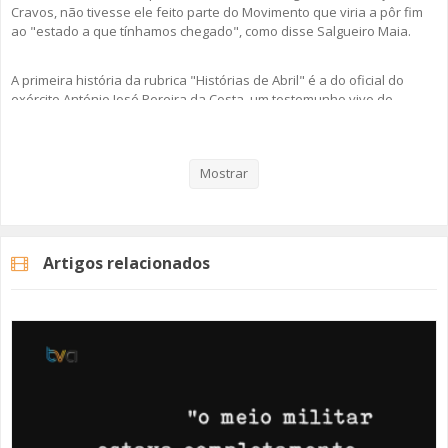
Cravos, não tivesse ele feito parte do Movimento que viria a pôr fim
ao "estado a que tínhamos chegado", como disse Salgueiro Maia.
A primeira história da rubrica "Histórias de Abril" é a do oficial do
exército António José Pereira da Costa, um testemunho vivo de
memória, resiliência e ação.
Ouça esta e todas as outras histórias em podcast e comemore e viva
Mostrar
a Liberdade com as nossas "Histórias de Abril".
Artigos relacionados
Categorias
Programas
Histórias De Abril