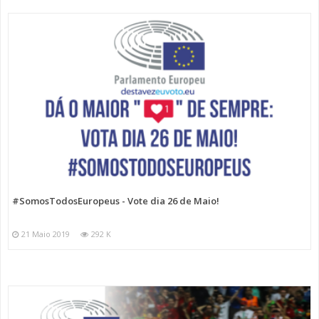
#SomosTodosEuropeus - Vote dia 26 de Maio!
21 Maio 2019
292 K