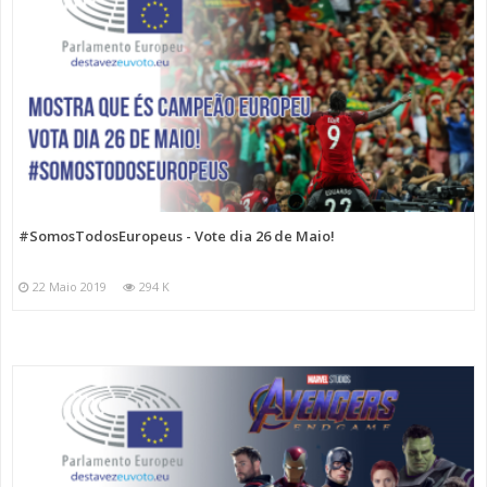
#SomosTodosEuropeus - Vote dia 26 de Maio!
22 Maio 2019
294 K