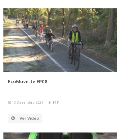
EcoMove-te EP08
13 Dezembro 2021
14 K
Ver Vídeo