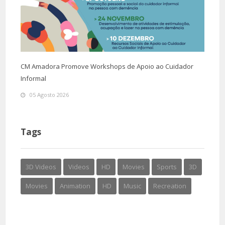
CM Amadora Promove Workshops de Apoio ao Cuidador
Informal
05 Agosto 2026
Tags
3D Videos
Videos
HD
Movies
Sports
3D
Movies
Animation
HD
Music
Recreation