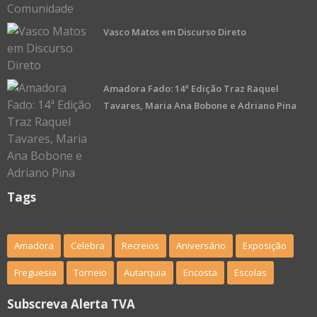
Vasco Matos em Discurso Direto
Amadora Fado: 14ª Edição Traz Raquel
Tavares, Maria Ana Bobone e Adriano Pina
Tags
Amadora
Celebra
Recreios
Aniversário
Exposição
Freguesia
Torneio
Autarquia
Encosta
Escolas
Subscreva Alerta TVA