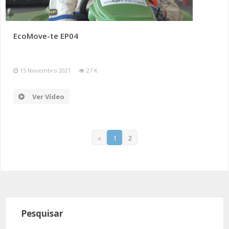
EcoMove-te EP04
15 Novembro 2021
27 K
Ver Vídeo
«
1
2
Pesquisar