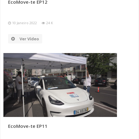
EcoMove-te EP12
10 Janeiro 2022
24 K
Ver Vídeo
EcoMove-te EP11