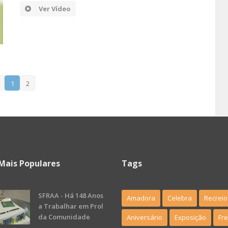
Ver Vídeo
1
2
Mais Populares
Tags
SFRAA - Há 148 Anos
Amadora
Celebra
Recreio
a Trabalhar em Prol
da Comunidade
Aniversário
Exposição
Fr