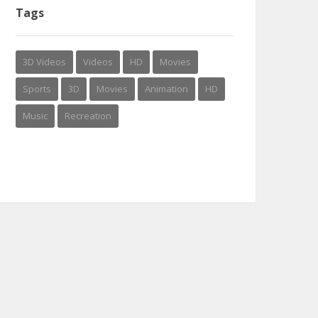
Tags
3D Videos
Videos
HD
Movies
Sports
3D
Movies
Animation
HD
Music
Recreation