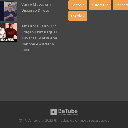
Vasco Matos em
Torneio
Autarquia
Encost
Discurso Direto
Escolas
Amadora Fado: 14ª
Edição Traz Raquel
Tavares, Maria Ana
Bobone e Adriano
Pina
© TV Amadora 2023 ® Todos os direitos reservados