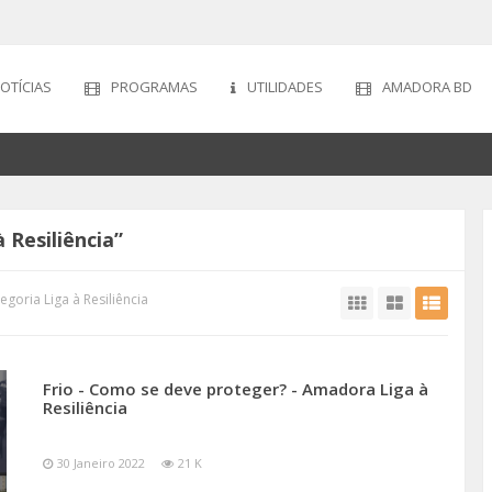
OTÍCIAS
PROGRAMAS
UTILIDADES
AMADORA BD
 Resiliência”
goria Liga à Resiliência
Frio - Como se deve proteger? - Amadora Liga à
Resiliência
30 Janeiro 2022
21 K