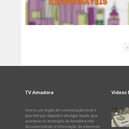
«
TV Amadora
Videos 
Somos um órgão de comunicação local e
que tem por objectivo divulgar aquilo que
acontece no município da Amadora não
desvalorizando a informação de interesse