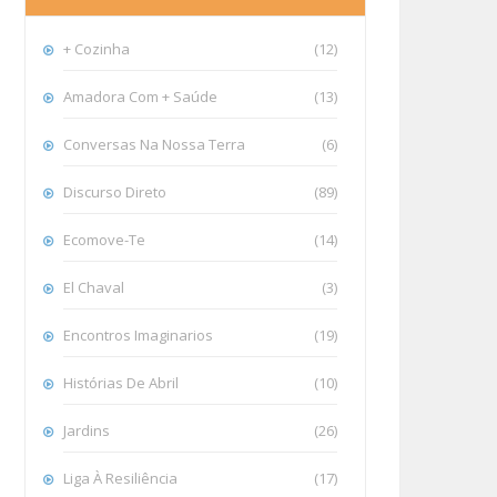
+ Cozinha
(12)
Amadora Com + Saúde
(13)
Conversas Na Nossa Terra
(6)
Discurso Direto
(89)
Ecomove-Te
(14)
El Chaval
(3)
Encontros Imaginarios
(19)
Histórias De Abril
(10)
Jardins
(26)
Liga À Resiliência
(17)