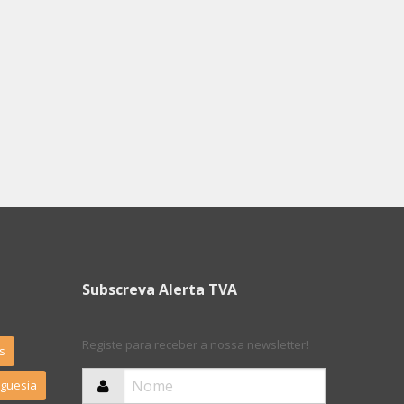
Subscreva Alerta TVA
Registe para receber a nossa newsletter!
s
eguesia