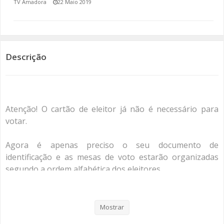
TV Amadora
22 Maio 2019
SOMOS TODOS EUROPEUS
ENCONTROS IMAGINÁRIOS
Descrição
AMADORA LIGA À RESILIÊNCIA
VEMOS OUVIMOS E LEMOS
Atenção! O cartão de eleitor já não é necessário para
(RE) PENSAMENTOS
votar.
ECOMOVE-TE
Agora é apenas preciso o seu documento de
HISTÓRIAS DE ABRIL
identificação e as mesas de voto estarão organizadas
segundo a ordem alfabética dos eleitores.
Para saber o seu local de voto basta enviar uma
mensagem para o 3838 com o seguinte formato:
Mostrar
número de identificação civil, data de nascimento