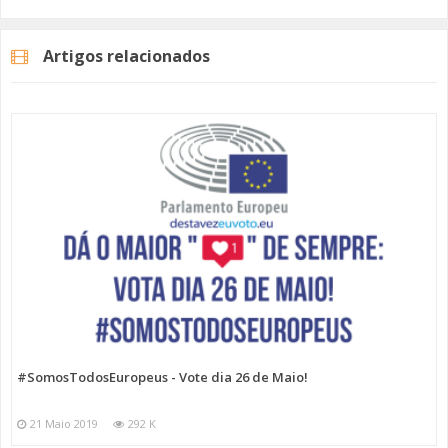
(AAAAMMDD).
Artigos relacionados
Se quiser pode também aceder ao portal -
https://www.recenseamento.mai.gov.pt/index.aspx
- e
verificar qual o seu local de voto.
#SomosTodosEuropeus
#destavezeuvoto
#europeias2019
#tvamadora
Categorias
Programas
Somos Todos Europeus
#SomosTodosEuropeus - Vote dia 26 de Maio!
21 Maio 2019
292 K