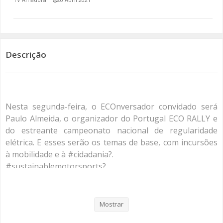
SOMOS TODOS EUROPEUS
ENCONTROS IMAGINÁRIOS
Descrição
AMADORA LIGA À RESILIÊNCIA
VEMOS OUVIMOS E LEMOS
Nesta segunda-feira, o ECOnversador convidado será
(RE) PENSAMENTOS
Paulo Almeida, o organizador do Portugal ECO RALLY e
do estreante campeonato nacional de regularidade
ECOMOVE-TE
elétrica. E esses serão os temas de base, com incursões
à mobilidade e à #cidadania?.
HISTÓRIAS DE ABRIL
#sustainablemotorsports?
#mobilidadesustentável
Mostrar
Categorias
Programas
Re Pensamentos