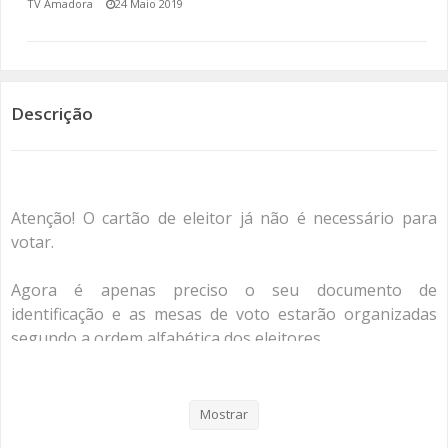
TV Amadora
24 Maio 2019
SOMOS TODOS EUROPEUS
ENCONTROS IMAGINÁRIOS
Descrição
AMADORA LIGA À RESILIÊNCIA
VEMOS OUVIMOS E LEMOS
Atenção! O cartão de eleitor já não é necessário para
(RE) PENSAMENTOS
votar.
ECOMOVE-TE
Agora é apenas preciso o seu documento de
HISTÓRIAS DE ABRIL
identificação e as mesas de voto estarão organizadas
segundo a ordem alfabética dos eleitores.
Para saber o seu local de voto basta enviar uma
mensagem para o 3838 com o seguinte formato:
Mostrar
número de identificação civil, data de nascimento