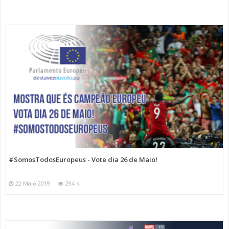
#SomosTodosEuropeus - Vote dia 26 de Maio!
22 Maio 2019
294 K