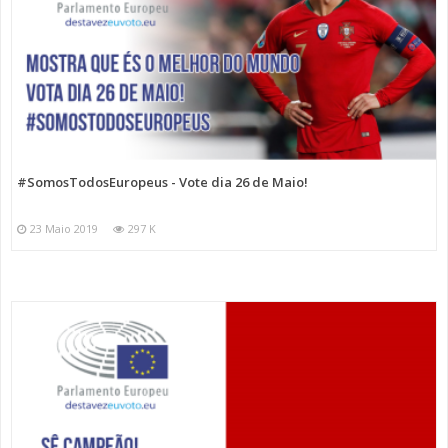
#SomosTodosEuropeus - Vote dia 26 de Maio!
23 Maio 2019
297 K