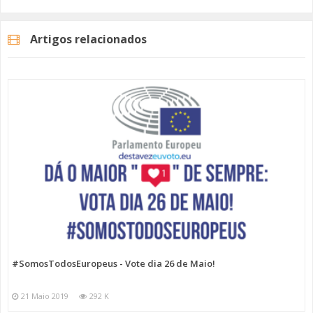
(AAAAMMDD).
Artigos relacionados
Se quiser pode também aceder ao portal -
https://www.recenseamento.mai.gov.pt/index.aspx
- e
verificar qual o seu local de voto.
#SomosTodosEuropeus
#destavezeuvoto
#europeias2019
#tvamadora
Categorias
Programas
Somos Todos Europeus
#SomosTodosEuropeus - Vote dia 26 de Maio!
21 Maio 2019
292 K