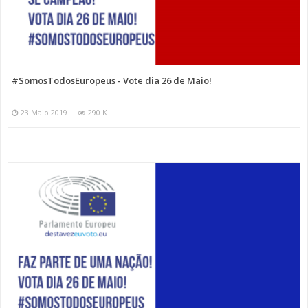
#SomosTodosEuropeus - Vote dia 26 de Maio!
23 Maio 2019
290 K