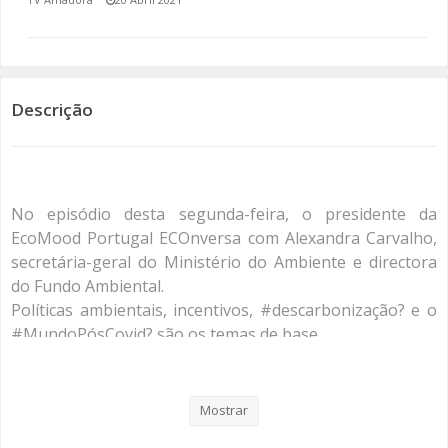
SOMOS TODOS EUROPEUS
ENCONTROS IMAGINÁRIOS
Descrição
AMADORA LIGA À RESILIÊNCIA
VEMOS OUVIMOS E LEMOS
No episódio desta segunda-feira, o presidente da
(RE) PENSAMENTOS
EcoMood Portugal ECOnversa com Alexandra Carvalho,
secretária-geral do Ministério do Ambiente e directora
ECOMOVE-TE
do Fundo Ambiental.
Políticas ambientais, incentivos, #descarbonização? e o
HISTÓRIAS DE ABRIL
#MundoPósCovid? são os temas de base.
#sustentabilidade?
#cidadania?
#climateaction?
Mostrar
#ciclovias?