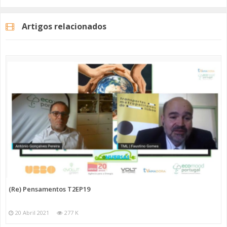
#mobilidadeelétrica?
#emissõeszero
Artigos relacionados
Categorias
Programas
Re Pensamentos
(Re) Pensamentos T2EP19
20 Abril 2021
277 K