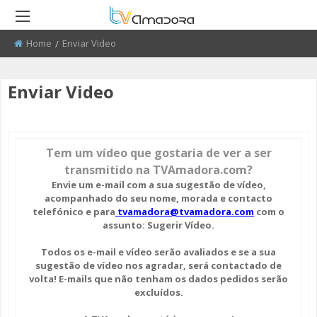
Home
Current:
Enviar Video
RETROCEDER
RETROCEDER
RETROCEDER
RETROCEDER
RETROCEDER
RETROCEDER
Enviar Video
ATUALIDADE
ROTEIRO DO PATRIMÓNIO
FARMÁCIAS
FIBDA 2008 - 2010
50 ANOS DO GRUPO CORAL
QUEM SOMOS
ALENTEJANO SFRAA
CULTURA
DISCURSO DIRETO
TRANSPORTES
FIBDA 2011 - 2012
ENVIAR PUBLICIDADE
CLUBE FUTEBOL ESTRELA DA
AMADORA
Tem um vídeo que gostaria de ver a ser
EDUCAÇÃO
EL CHAVAL
CONTATOS ÚTEIS
FIBDA 2013
PROCURA-SE
transmitido na TVAmadora.com?
O SONHO DA LIBERDADE
Envie um e-mail
com a sua sugestão de vídeo,
DESPORTO
UMA VISITA À MESTRE
FIBDA 2014
SUGERIR REPORTAGEM
acompanhado do seu nome, morada e contacto
CENTENARIO DA REPUBLICA
telefónico e para
tvamadora@tvamadora.com
com o
REPORTAGEM
CONVERSAS NA NOSSA TERRA
FIBDA 2015
ENVIAR VIDEO
assunto: Sugerir Vídeo.
RECREIOS DA AMADORA
DIRETOS
JARDINS
AMADORA BD 2015
Todos os e-mail e vídeo serão avaliados e se a sua
sugestão de vídeo nos agradar, será contactado de
volta! E-mails que não tenham os dados pedidos serão
AMADORA COM + SAÚDE
AMADORA BD 2016
excluídos.
+ COZINHA
AMADORA BD 2017