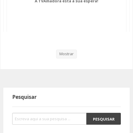
A TVAmadora está à sua espera!
SOMOS TODOS EUROPEUS
ENCONTROS IMAGINÁRIOS
AMADORA LIGA À RESILIÊNCIA
VEMOS OUVIMOS E LEMOS
Mostrar
(RE) PENSAMENTOS
ECOMOVE-TE
HISTÓRIAS DE ABRIL
Pesquisar