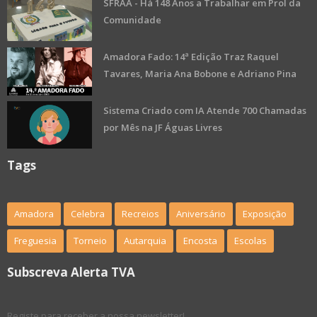
SFRAA - Há 148 Anos a Trabalhar em Prol da
Comunidade
Amadora Fado: 14ª Edição Traz Raquel
Tavares, Maria Ana Bobone e Adriano Pina
Sistema Criado com IA Atende 700 Chamadas
por Mês na JF Águas Livres
Tags
Amadora
Celebra
Recreios
Aniversário
Exposição
Freguesia
Torneio
Autarquia
Encosta
Escolas
Subscreva Alerta TVA
Registe para receber a nossa newsletter!