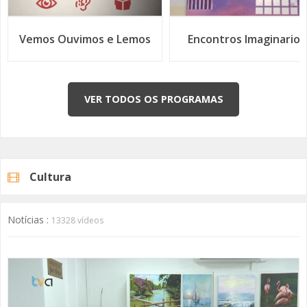
Encontros Imaginarios
Histórias de Abril
Grupo de Mulheres Pedala pela Galiza Numa Aventura
Solidária
VER TODOS OS PROGRAMAS
Cultura
Biblioteca José Régio Recebe Mostra de Ateliês de
Notícias :
13328 vídeos
Pintura e Desenho da JF Venteira