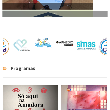
SOMOS TODOS EUROPEUS
ENCONTROS IMAGINÁRIOS
AMADORA LIGA À RESILIÊNCIA
Amadora Homenageia Mais de 170 Empresas pela sua
VEMOS OUVIMOS E LEMOS
Responsabilidade Social
(RE) PENSAMENTOS
ECOMOVE-TE
Programas
HISTÓRIAS DE ABRIL
CM Amadora Promove Workshops de Apoio ao
Cuidador Informal