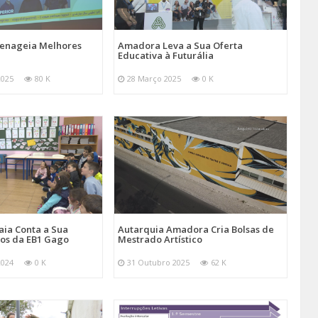
nageia Melhores
Amadora Leva a Sua Oferta
Educativa à Futurália
2025
80 K
28 Março 2025
0 K
aia Conta a Sua
Autarquia Amadora Cria Bolsas de
nos da EB1 Gago
Mestrado Artístico
2024
0 K
31 Outubro 2025
62 K