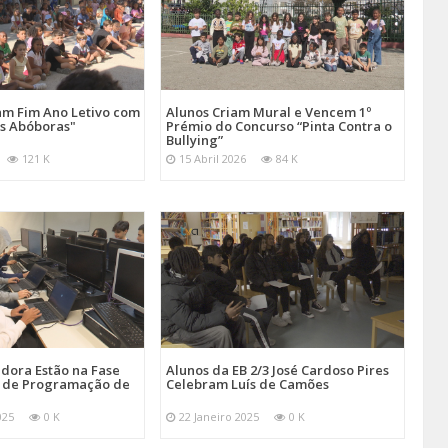
am Fim Ano Letivo com
Alunos Criam Mural e Vencem 1º
ês Abóboras"
Prémio do Concurso “Pinta Contra o
Bullying”
121 K
15 Abril 2026
84 K
dora Estão na Fase
Alunos da EB 2/3 José Cardoso Pires
o de Programação de
Celebram Luís de Camões
025
0 K
22 Janeiro 2025
0 K