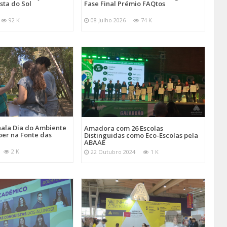
sta do Sol
Fase Final Prémio FAQtos
92 K
08 Julho 2026
74 K
ala Dia do Ambiente
Amadora com 26 Escolas
er na Fonte das
Distinguidas como Eco-Escolas pela
ABAAE
2 K
22 Outubro 2024
1 K