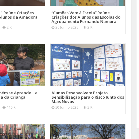
a" Reúne Criações
“Camões Vem à Escola” Reúne
s Alunos da Amadora
Criações dos Alunos das Escolas do
Agrupamento Fernando Namora
2 K
25 Junho 2025
2 K
bém se Aprende... e
Alunas Desenvolvem Projeto
ia da Criança
Sensibilização para o Risco Junto dos
Mais Novos
115 K
30 Junho 2025
3 K