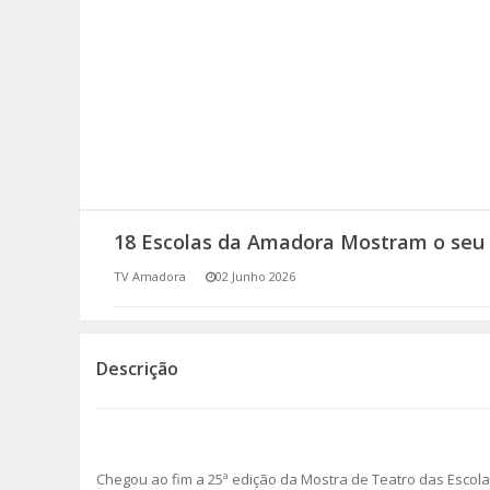
SOMOS TODOS EUROPEUS
ENCONTROS IMAGINÁRIOS
AMADORA LIGA À RESILIÊNCIA
VEMOS OUVIMOS E LEMOS
18 Escolas da Amadora Mostram o seu
(RE) PENSAMENTOS
TV Amadora
02 Junho 2026
ECOMOVE-TE
HISTÓRIAS DE ABRIL
Descrição
Chegou ao fim a 25ª edição da Mostra de Teatro das Escola