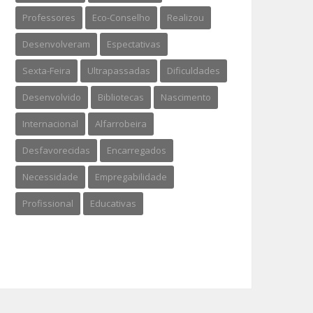
Professores
Eco-Conselho
Realizou
Desenvolveram
Espectativas
Sexta-Feira
Ultrapassadas
Dificuldades
Desenvolvido
Bibliotecas
Nascimento
Internacional
Alfarrobeira
Desfavorecidas
Encarregados
Necessidade
Empregabilidade
Profissional
Educativas