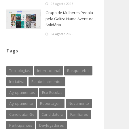
05 Agosto 2026
Grupo de Mulheres Pedala
pela Galiza Numa Aventura
Solidária
04 Agosto 2026
Tags
Tecnologias
Internacional
Basquetebol
Iniciativa
Estabelecimentos
Agrupamentos
Eco-Escolas
Agrupamento
Reportagem
Novamente
Candidatar-Se
Candidatura
Familiares
Participantes
DevJogadores