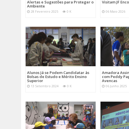
Alertas e Sugestões para Proteger o
Visitam JF Enco
Ambiente
28 Fevereiro 2025
0 K
06 Maio 2026
Alunos Já se Podem Candidatar às
Amadora Assin
Bolsas de Estudo e Mérito Ensino
com Peddy Pap
Superior
Avencas
13 Setembro 2024
0 K
06 Junho 2025