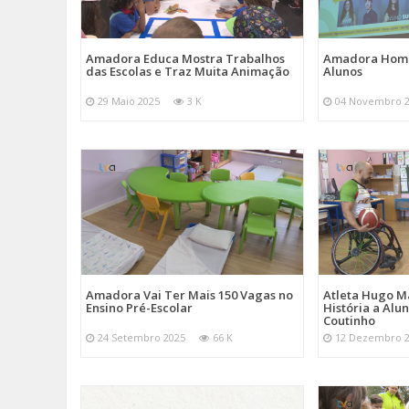
Amadora Educa Mostra Trabalhos
Amadora Home
das Escolas e Traz Muita Animação
Alunos
29 Maio 2025
3 K
04 Novembro 
Amadora Vai Ter Mais 150 Vagas no
Atleta Hugo M
Ensino Pré-Escolar
História a Alu
Coutinho
24 Setembro 2025
66 K
12 Dezembro 