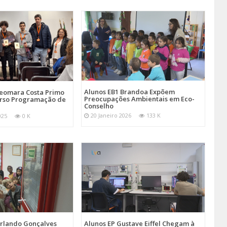
Alunos EB1 Brandoa Expõem
Seomara Costa Primo
Preocupações Ambientais em Eco-
rso Programação de
Conselho
20 Janeiro 2026
133 K
025
0 K
Orlando Gonçalves
Alunos EP Gustave Eiffel Chegam à