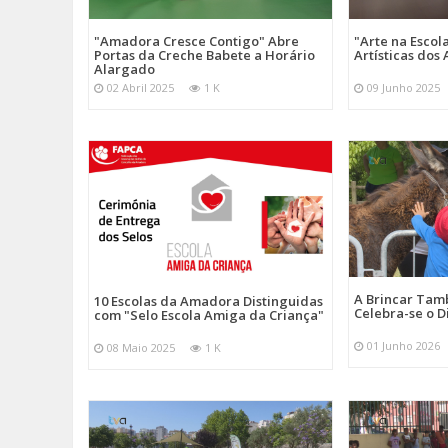
"Amadora Cresce Contigo" Abre
"Arte na Escol
Portas da Creche Babete a Horário
Artísticas do
Alargado
02 Abril 2025
1 K
09 Junho 2025
A Brincar Tam
10 Escolas da Amadora Distinguidas
Celebra-se o D
com "Selo Escola Amiga da Criança"
01 Junho 2026
08 Maio 2025
1 K