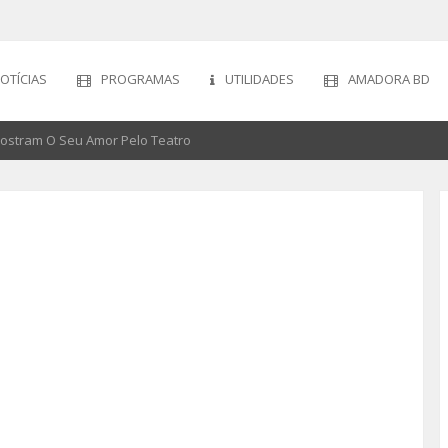
OTÍCIAS
PROGRAMAS
UTILIDADES
AMADORA BD
ostram O Seu Amor Pelo Teatro