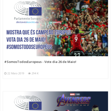
#SomosTodosEuropeus - Vote dia 26 de Maio!
22 Maio 2019
294 K