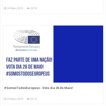
24 Maio 2019
297 K
#SomosTodosEuropeus - Vote dia 26 de Maio!
24 Maio 2019
291 K