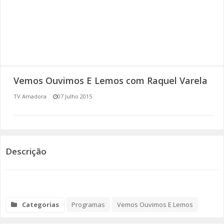
SOMOS TODOS EUROPEUS
ENCONTROS IMAGINÁRIOS
AMADORA LIGA À RESILIÊNCIA
Vemos Ouvimos E Lemos com Raquel Varela
VEMOS OUVIMOS E LEMOS
TV Amadora
07 Julho 2015
(RE) PENSAMENTOS
ECOMOVE-TE
Descrição
HISTÓRIAS DE ABRIL
Categorias
Programas
Vemos Ouvimos E Lemos