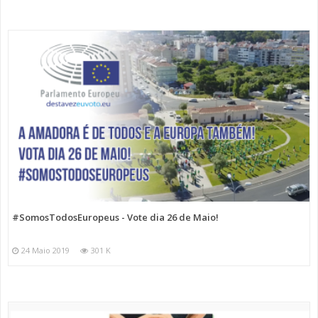
#SomosTodosEuropeus - Vote dia 26 de Maio!
24 Maio 2019
301 K