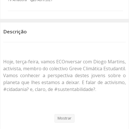
SOMOS TODOS EUROPEUS
ENCONTROS IMAGINÁRIOS
Descrição
AMADORA LIGA À RESILIÊNCIA
VEMOS OUVIMOS E LEMOS
Hoje, terça-feira, vamos ECOnversar com Diogo Martins,
(RE) PENSAMENTOS
activista, membro do colectivo Greve Climática Estudantil.
Vamos conhecer a perspectiva destes jovens sobre o
ECOMOVE-TE
planeta que lhes estamos a deixar. E falar de activismo,
#cidadania? e, claro, de #sustentabilidade?.
HISTÓRIAS DE ABRIL
Categorias
Programas
Re Pensamentos
Mostrar