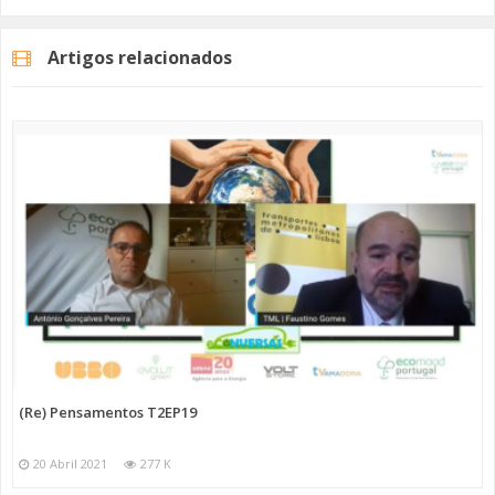
#mobilidadeelétrica?
#emissõeszero
Artigos relacionados
Categorias
Programas
Re Pensamentos
(Re) Pensamentos T2EP19
20 Abril 2021
277 K