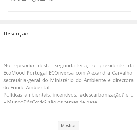
SOMOS TODOS EUROPEUS
ENCONTROS IMAGINÁRIOS
Descrição
AMADORA LIGA À RESILIÊNCIA
VEMOS OUVIMOS E LEMOS
No episódio desta segunda-feira, o presidente da
(RE) PENSAMENTOS
EcoMood Portugal ECOnversa com Alexandra Carvalho,
secretária-geral do Ministério do Ambiente e directora
ECOMOVE-TE
do Fundo Ambiental.
Políticas ambientais, incentivos, #descarbonização? e o
HISTÓRIAS DE ABRIL
#MundoPósCovid? são os temas de base.
#sustentabilidade?
#cidadania?
#climateaction?
Mostrar
#ciclovias?