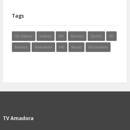
Tags
3D Videos
Videos
HD
Movies
Sports
3D
Movies
Animation
HD
Music
Recreation
TV Amadora