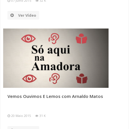
07 Julho 2015
32 K
Ver Vídeo
Vemos Ouvimos E Lemos com Arnaldo Matos
20 Maio 2015
31 K