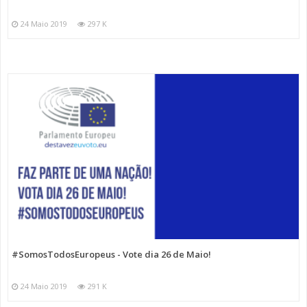
24 Maio 2019
297 K
#SomosTodosEuropeus - Vote dia 26 de Maio!
24 Maio 2019
291 K