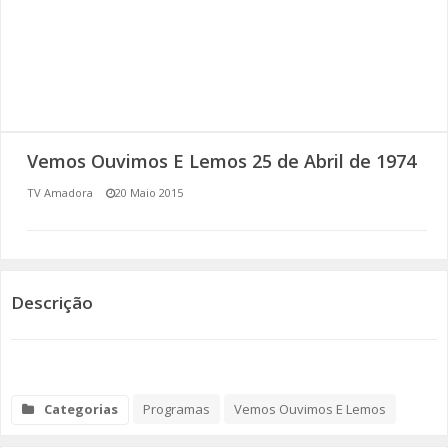
SOMOS TODOS EUROPEUS
ENCONTROS IMAGINÁRIOS
AMADORA LIGA À RESILIÊNCIA
Vemos Ouvimos E Lemos 25 de Abril de 1974
VEMOS OUVIMOS E LEMOS
TV Amadora
20 Maio 2015
(RE) PENSAMENTOS
ECOMOVE-TE
Descrição
HISTÓRIAS DE ABRIL
Categorias
Programas
Vemos Ouvimos E Lemos