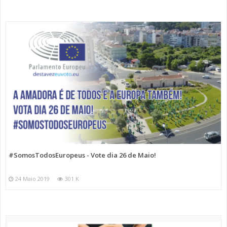
#SomosTodosEuropeus - Vote dia 26 de Maio!
24 Maio 2019
301 K