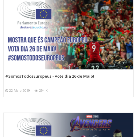
#SomosTodosEuropeus - Vote dia 26 de Maio!
22 Maio 2019
294 K