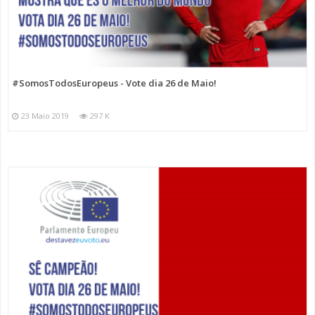
#SomosTodosEuropeus - Vote dia 26 de Maio!
23 Maio 2019
297 K