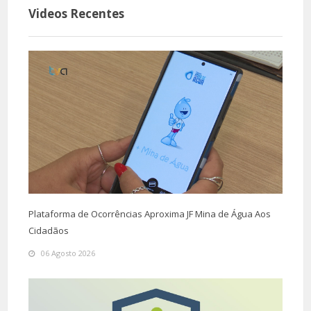
A TVAMADORA informa sobre as decisões políticas na cidade, assim 
Videos Recentes
projectos da autarquia.
A TVAMADORA tem ainda como propósito dar a conhecer a cidade e a s
através de trabalhos de longa duração.
A TVAMADORA compromete-se a respeitar e a realizar o seu trabalho
princípios deontológicos e éticos jornalísticos, assim como garantir o 
dos leitores.
A TVAMADORA compromete-se a todos estes objectivos tendo por base
liberdade editorial, da igualdade e da verdade.
Plataforma de Ocorrências Aproxima JF Mina de Água Aos
Cidadãos
Ficha Técnica
06 Agosto 2026
Diretor