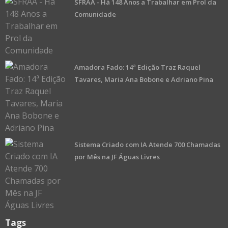
SFRAA - Há 148 Anos a Trabalhar em Prol da
Carlos Sequeira - Programação
Luís Cruz - Informação
Comunidade
Pedro Pimenta - Editor
Sede
redação/editor
Amadora Fado: 14ª Edição Traz Raquel
Av. Padre Bartolomeu de Gusmão 23-B
Tavares, Maria Ana Bobone e Adriano Pina
2720-426 Águas Livres - Amadora
Propriedade
Eduardo S. Mesquita
Sistema Criado com IA Atende 700 Chamadas
nº. Registo ERC
por Mês na JF Águas Livres
126787
Periodicidade Diária
RGPD
Tags