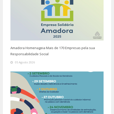
Rui Mesquita
Diretor de Informação
Rui Mesquita
Tlm. : 962 381 678
Editora
Helena Durães
Amadora Homenageia Mais de 170 Empresas pela sua
Responsabilidade Social
05 Agosto 2026
Comercial
Tlm. : 932 799 467
Programação
Carlos Sequeira
WebDesign
TVAmadora
Colaboradores