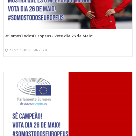
#SomosTodosEuropeus - Vote dia 26 de Maio!
23 Maio 2019
297 K