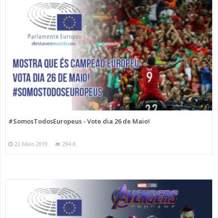
#SomosTodosEuropeus - Vote dia 26 de Maio!
22 Maio 2019
294 K