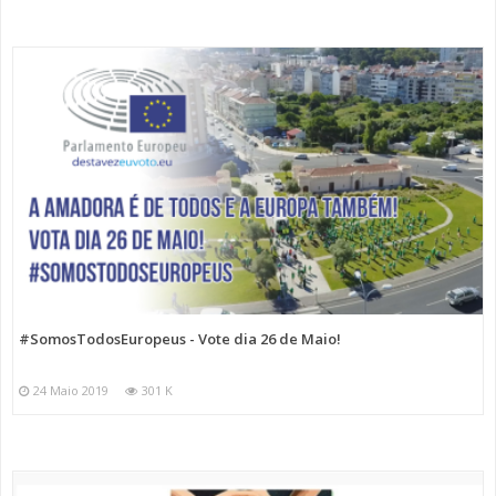
#SomosTodosEuropeus - Vote dia 26 de Maio!
24 Maio 2019
301 K