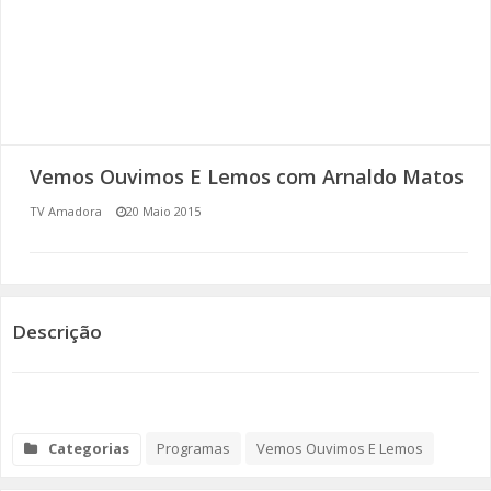
SOMOS TODOS EUROPEUS
ENCONTROS IMAGINÁRIOS
AMADORA LIGA À RESILIÊNCIA
Vemos Ouvimos E Lemos com Arnaldo Matos
VEMOS OUVIMOS E LEMOS
TV Amadora
20 Maio 2015
(RE) PENSAMENTOS
ECOMOVE-TE
Descrição
HISTÓRIAS DE ABRIL
Categorias
Programas
Vemos Ouvimos E Lemos