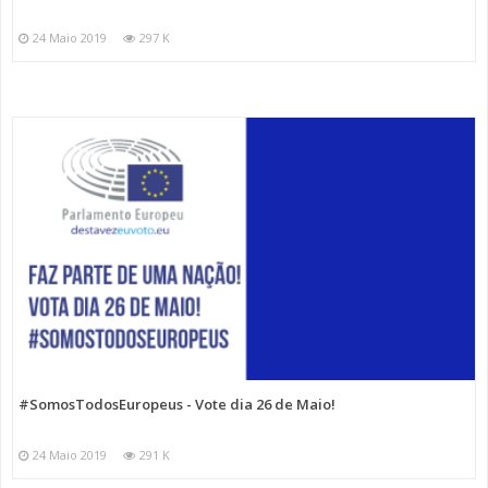
24 Maio 2019
297 K
#SomosTodosEuropeus - Vote dia 26 de Maio!
24 Maio 2019
291 K