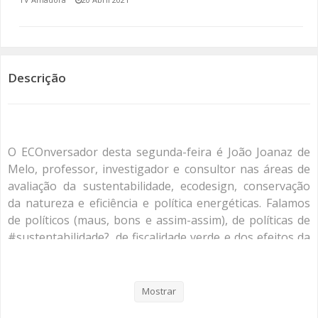
SOMOS TODOS EUROPEUS
ENCONTROS IMAGINÁRIOS
Descrição
AMADORA LIGA À RESILIÊNCIA
VEMOS OUVIMOS E LEMOS
O ECOnversador desta segunda-feira é João Joanaz de
(RE) PENSAMENTOS
Melo, professor, investigador e consultor nas áreas de
avaliação da sustentabilidade, ecodesign, conservação
ECOMOVE-TE
da natureza e eficiência e política energéticas. Falamos
de políticos (maus, bons e assim-assim), de políticas de
HISTÓRIAS DE ABRIL
#sustentabilidade?, de fiscalidade verde e dos efeitos da
pandemia nestas e noutras áreas. E de #cidadania?.
Mostrar
Categorias
Programas
Re Pensamentos