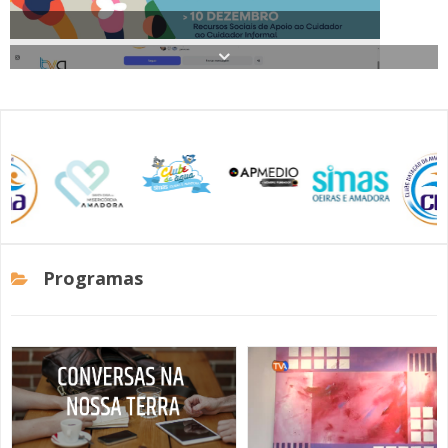
SOMOS TODOS EUROPEUS
ENCONTROS IMAGINÁRIOS
AMADORA LIGA À RESILIÊNCIA
Grupo de Mulheres Pedala pela Galiza Numa Aventura
VEMOS OUVIMOS E LEMOS
Solidária
(RE) PENSAMENTOS
ECOMOVE-TE
Programas
HISTÓRIAS DE ABRIL
Biblioteca José Régio Recebe Mostra de Ateliês de
Pintura e Desenho da JF Venteira