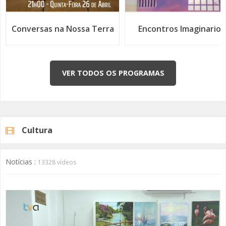
Encontros Imaginarios
Somos Todos Europeu
Deslizamento de Terras, Cheias e Sismos - CERU
Sensibiliza População Carenque para Riscos
VER TODOS OS PROGRAMAS
Cultura
Amadorense Desenvolve Aplicação Que Deteta SMS´s
Notícias :
13328 vídeos
Fraudulentos