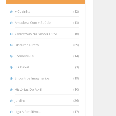
+ Cozinha
(12)
Amadora Com + Saúde
(13)
Conversas Na Nossa Terra
(6)
Discurso Direto
(89)
Ecomove-Te
(14)
El Chaval
(3)
Encontros Imaginarios
(19)
Histórias De Abril
(10)
Jardins
(26)
Liga À Resiliência
(17)