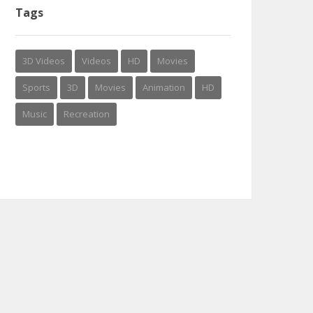
Tags
3D Videos
Videos
HD
Movies
Sports
3D
Movies
Animation
HD
Music
Recreation