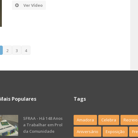
Ver Vídeo
2
3
4
Mais Populares
Tags
SFRAA - Há 148 Anos
Amadora
Celebra
Recreio
a Trabalhar em Prol
da Comunidade
Aniversário
Exposição
Fr