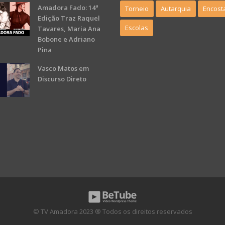
Amadora Fado: 14ª
Torneio
Autarquia
Encost
Edição Traz Raquel
Escolas
Tavares, Maria Ana
Bobone e Adriano
Pina
Vasco Matos em
Discurso Direto
© TV Amadora 2023 ® Todos os direitos reservados