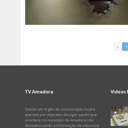
«
1
TV Amadora
Videos 
Somos um órgão de comunicação local e
que tem por objectivo divulgar aquilo que
acontece no município da Amadora não
desvalorizando a informação de interesse