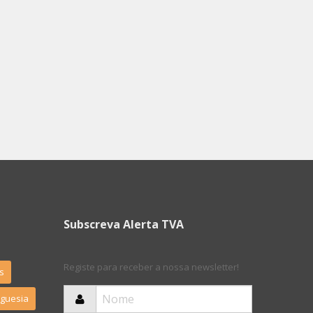
Subscreva Alerta TVA
Registe para receber a nossa newsletter!
s
eguesia