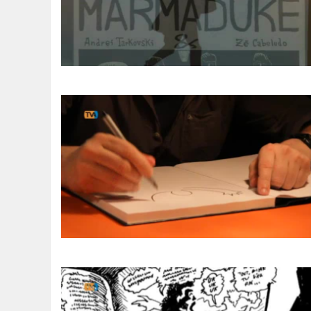
SOMOS TODOS EUROPEUS
ENCONTROS IMAGINÁRIOS
AMADORA LIGA À RESILIÊNCIA
VEMOS OUVIMOS E LEMOS
(RE) PENSAMENTOS
ECOMOVE-TE
HISTÓRIAS DE ABRIL