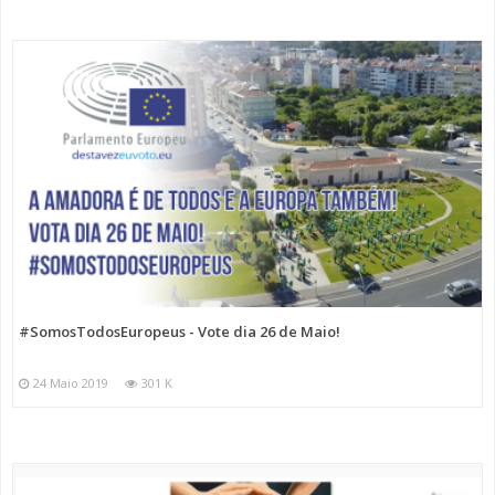
#SomosTodosEuropeus - Vote dia 26 de Maio!
24 Maio 2019
301 K