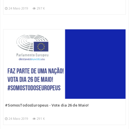
24 Maio 2019
297 K
#SomosTodosEuropeus - Vote dia 26 de Maio!
24 Maio 2019
291 K