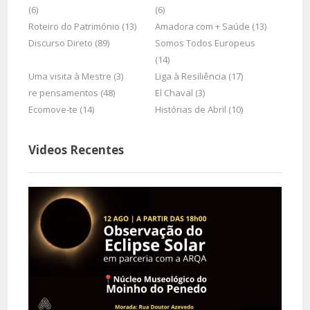
(6)
(6)
Roteiro do Património (13)
Amadora com + Saúde (13)
Discurso Direto (89)
Somos Todos Europeus
(14)
Uma visita à Mestre (3)
Liga à Resiliência (17)
re pensamentos (48)
El Chaval (3)
Ecomove-te (14)
Histórias de Abril (10)
Videos Recentes