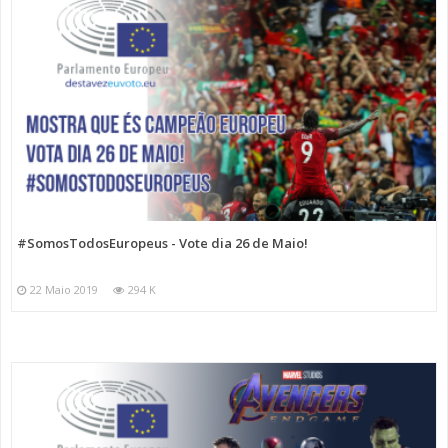
#SomosTodosEuropeus - Vote dia 26 de Maio!
22 Maio 2019
294 K