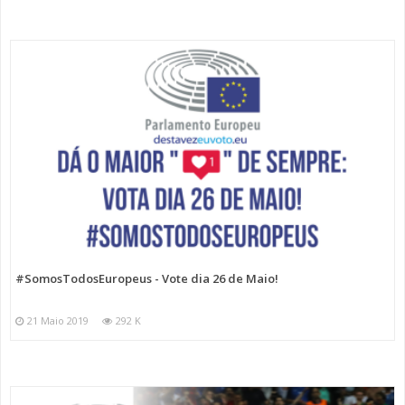
#SomosTodosEuropeus - Vote dia 26 de Maio!
21 Maio 2019
292 K