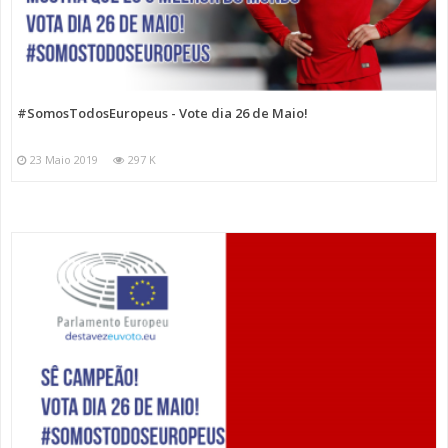
#SomosTodosEuropeus - Vote dia 26 de Maio!
23 Maio 2019
297 K