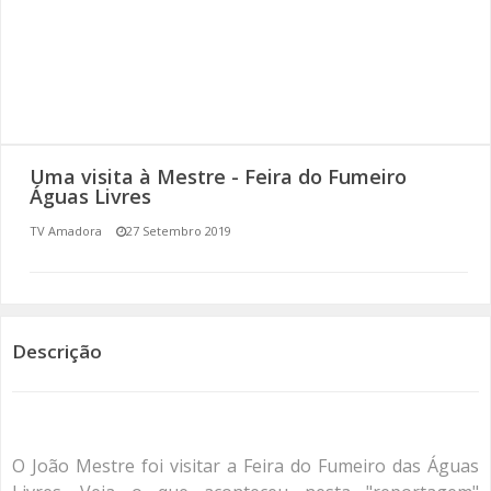
SOMOS TODOS EUROPEUS
ENCONTROS IMAGINÁRIOS
AMADORA LIGA À RESILIÊNCIA
Uma visita à Mestre - Feira do Fumeiro
VEMOS OUVIMOS E LEMOS
Águas Livres
TV Amadora
27 Setembro 2019
(RE) PENSAMENTOS
ECOMOVE-TE
HISTÓRIAS DE ABRIL
Descrição
O João Mestre foi visitar a Feira do Fumeiro das Águas