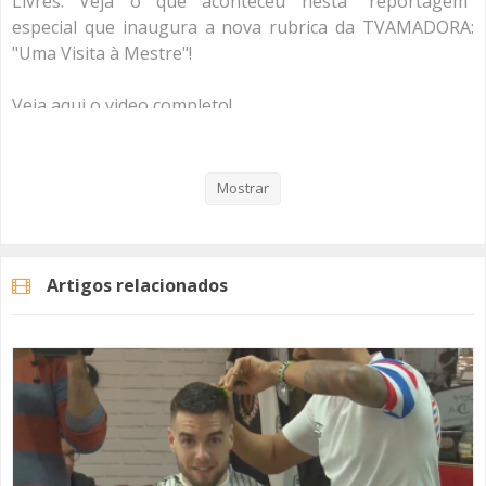
Livres. Veja o que aconteceu nesta "reportagem"
especial que inaugura a nova rubrica da TVAMADORA:
"Uma Visita à Mestre"!
Veja aqui o video completo!
#umavisitaàmestre
#quimbarreiros
Mostrar
#feiradofumeiro
#tvamadora
Artigos relacionados
Categorias
Programas
Uma Visita À Mestre