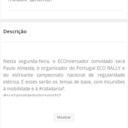
SOMOS TODOS EUROPEUS
ENCONTROS IMAGINÁRIOS
Descrição
AMADORA LIGA À RESILIÊNCIA
VEMOS OUVIMOS E LEMOS
Nesta segunda-feira, o ECOnversador convidado será
(RE) PENSAMENTOS
Paulo Almeida, o organizador do Portugal ECO RALLY e
do estreante campeonato nacional de regularidade
ECOMOVE-TE
elétrica. E esses serão os temas de base, com incursões
à mobilidade e à #cidadania?.
HISTÓRIAS DE ABRIL
#sustainablemotorsports?
#mobilidadesustentável
Mostrar
Categorias
Programas
Re Pensamentos