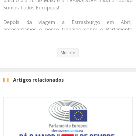
para o dia 26 de Maio e a TVAMADORA inicia a rubrica
Somos Todos Europeus!
Depois da viagem a Estrasburgo em Abril,
apresentamos o nosso trabalho sobre o Parlamento
Europeu, que tem como principal propósito dar a
conhecer esta instituição, as suas funções e as boas
razões para exercer o seu direito de voto.
Mostrar
Neste primeiro episódio fazemos a caracterização do
Parlamento Europeu.
Artigos relacionados
Não deixe que ninguém decida por si, até porque
#SomosTodosEuropeus!
Categorias
Programas
Somos Todos Europeus