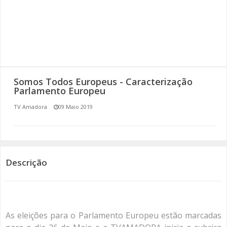
SOMOS TODOS EUROPEUS
ENCONTROS IMAGINÁRIOS
AMADORA LIGA À RESILIÊNCIA
Somos Todos Europeus - Caracterização
VEMOS OUVIMOS E LEMOS
Parlamento Europeu
TV Amadora
09 Maio 2019
(RE) PENSAMENTOS
ECOMOVE-TE
HISTÓRIAS DE ABRIL
Descrição
As eleições para o Parlamento Europeu estão marcadas