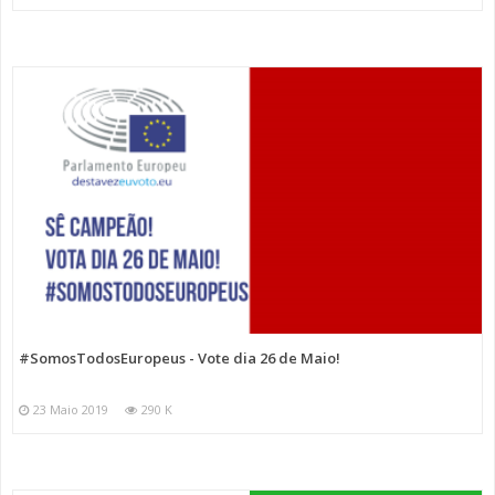
#SomosTodosEuropeus - Vote dia 26 de Maio!
23 Maio 2019
290 K