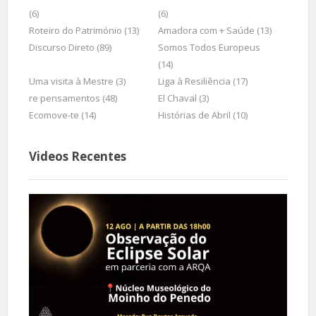
(6)
(6)
Roteiro do Património (13)
Amadora com + Saúde (13)
Discurso Direto (89)
Somos Todos Europeus
(14)
Uma visita à Mestre (3)
Liga à Resiliência (17)
re pensamentos (48)
El Chaval (3)
Ecomove-te (14)
Histórias de Abril (10)
Videos Recentes