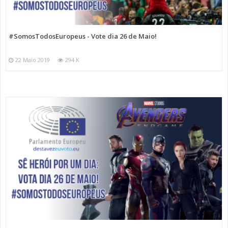
#SomosTodosEuropeus - Vote dia 26 de Maio!
22 Maio 2019
294 K