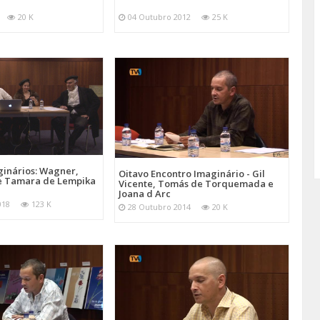
20 K
04 Outubro 2012
25 K
ginários: Wagner,
Oitavo Encontro Imaginário - Gil
e Tamara de Lempika
Vicente, Tomás de Torquemada e
Joana d Arc
018
123 K
28 Outubro 2014
20 K