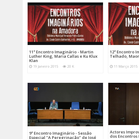
11º Encontro Imaginário - Martin
12º Encontro I
Luther King, Maria Callas e Ku Klux
Telhado, Maomé
Klan
19 Janeiro 2015
20 K
11 Março 2015
Actores Improv
9º Encontro Imaginário - Sessão
dos Encontros
Especial "A Peregrinação" de José