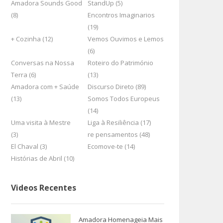
Amadora Sounds Good
StandUp (5)
(8)
Encontros Imaginarios
(19)
+ Cozinha (12)
Vemos Ouvimos e Lemos
(6)
Conversas na Nossa
Roteiro do Património
Terra (6)
(13)
Amadora com + Saúde
Discurso Direto (89)
(13)
Somos Todos Europeus
(14)
Uma visita à Mestre
Liga à Resiliência (17)
(3)
re pensamentos (48)
El Chaval (3)
Ecomove-te (14)
Histórias de Abril (10)
Videos Recentes
Amadora Homenageia Mais