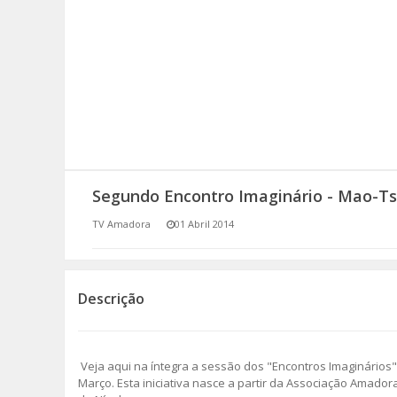
SOMOS TODOS EUROPEUS
ENCONTROS IMAGINÁRIOS
AMADORA LIGA À RESILIÊNCIA
VEMOS OUVIMOS E LEMOS
Segundo Encontro Imaginário - Mao-Tse
(RE) PENSAMENTOS
TV Amadora
01 Abril 2014
ECOMOVE-TE
HISTÓRIAS DE ABRIL
Descrição
Veja aqui na íntegra a sessão dos "Encontros Imaginários",
Março. Esta iniciativa nasce a partir da Associação Amad