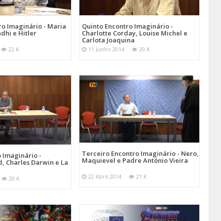
ro Imaginário - Maria
Quinto Encontro Imaginário -
dhi e Hitler
Charlotte Corday, Louise Michel e
Carlota Joaquina
22 K
11 Junho 2014
20 K
Terceiro Encontro Imaginário - Nero,
 Imaginário -
Maquievel e Padre António Vieira
, Charles Darwin e La
22 Abril 2014
21 K
20 K