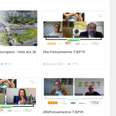
ropeus - Vote dia 26
(Re) Pensamentos T2EP19
301 K
20 Abril 2021
277 K
(RE)Pensamentos T2EP01