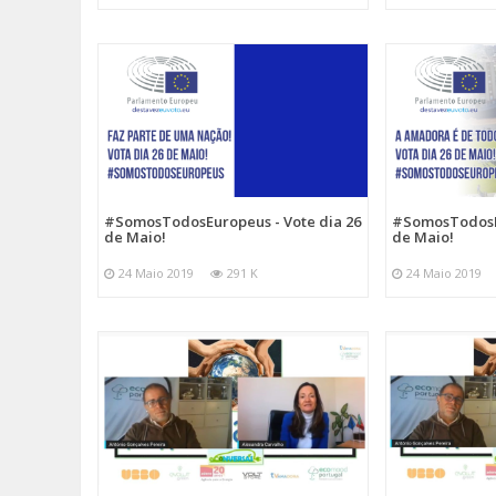
#SomosTodosEuropeus - Vote dia 26
#SomosTodosEu
de Maio!
de Maio!
24 Maio 2019
291 K
24 Maio 2019