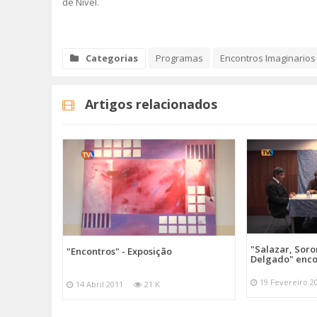
de Nível.
Categorias
Programas
Encontros Imaginarios
Artigos relacionados
"Salazar, Sor
"Encontros" - Exposição
Delgado" enc
19 Fevereiro 2
14 Abril 2011
21 K