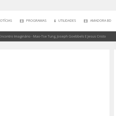
OTÍCIAS
PROGRAMAS
UTILIDADES
AMADORA BD
ncontro Imaginário - Mao-Tse Tung, Joseph Goebbels E Jesus Cristo