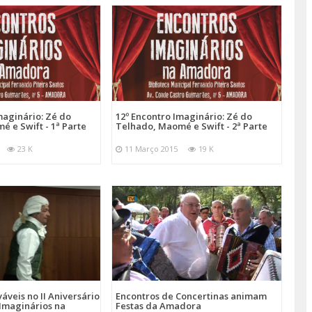
maginário: Zé do
12º Encontro Imaginário: Zé do
 e Swift - 1ª Parte
Telhado, Maomé e Swift - 2ª Parte
23 K
11 Março 2015
19 K
áveis no II Aniversário
Encontros de Concertinas animam
 Imaginários na
Festas da Amadora