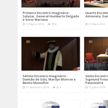
Primeiro Encontro Imaginário -
Quarto Encont
Salazar, General Humberto Delgado
Antonieta, Gan
e Soror Mariana
13 Março 2014
19 K
21 Maio 2014
Sétimo Encontro Imaginário -
Sexto Encontro
Damião de Góis, Marilyn Monroe e
Sigmund Freud
Benito Mussollini
Passionária
11 Setembro 2014
20 K
15 Julho 2014