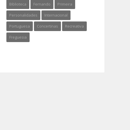
Biblioteca
Fernando
Primeira
Personalidades
Internacional
Portuguesa
Concertinas
Recreativa
Freguesia