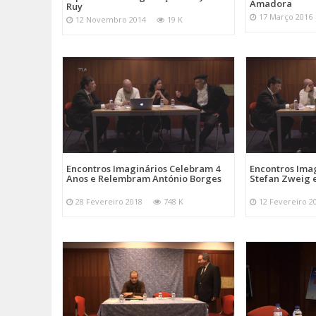
Amadora
Ruy
17 Março 2016
12 Novembro 2014
19 K
Encontros Imaginários Celebram 4
Encontros Ima
Anos e Relembram António Borges
Stefan Zweig 
28 Fevereiro 2018
748 K
12 Fevereiro 2