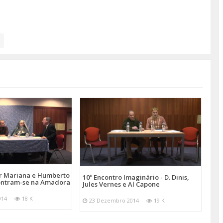
or Mariana e Humberto
10º Encontro Imaginário - D. Dinis,
ontram-se na Amadora
Jules Vernes e Al Capone
014
18 K
23 Dezembro 2014
19 K