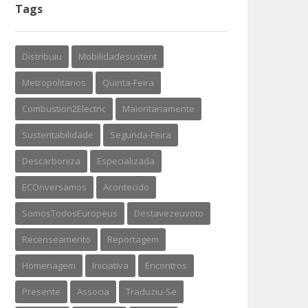
Tags
Distribuiu
Mobilidadesustent
Metropolitanos
Quinta-Feira
Combustion2Electric
Maioritariamente
Sustentabilidade
Segunda-Feira
Descarboniza
Especializada
ECOnversamos
Acontecido
SomosTodosEuropeus
Destavezeuvoto
Recenseamento
Reportagem
Homenagem
Iniciativa
Encontros
Presente
Associa
Traduziu-Se