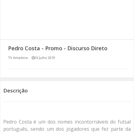
SOMOS TODOS EUROPEUS
ENCONTROS IMAGINÁRIOS
AMADORA LIGA À RESILIÊNCIA
Pedro Costa - Promo - Discurso Direto
VEMOS OUVIMOS E LEMOS
TV Amadora
26 Julho 2019
(RE) PENSAMENTOS
ECOMOVE-TE
Descrição
HISTÓRIAS DE ABRIL
Pedro Costa é um dos nomes incontornáveis do futsal
português, sendo um dos jogadores que fez parte da