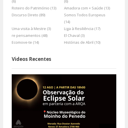
(6)
(6)
Roteiro do Património (13)
Amadora com + Saúde (13)
Discurso Direto (89)
Somos Todos Europeus
(14)
Uma visita à Mestre (3)
Liga à Resiliência (17)
re pensamentos (48)
El Chaval (3)
Ecomove-te (14)
Histórias de Abril (10)
Videos Recentes