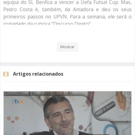
equipa do SL Benfica a vencer a Uefa Futsal Cup. Mas,
Pedro Costa é, também, da Amadora e deu os seus
primeiros passos no UPVN. Para a semana, ele será o
convidado da rubrica "Discurso Direto".
Não perca, dia 30, pelas 19h, a entrevista na íntegra será
publicada no nosso site - www.tvamadora.pt .
Mostrar
São 40 anos de cidade, 40 anos de evolução, 40 anos de
história. História de um concelho que se cruza com quem
Artigos relacionados
aqui viveu ou vive, trabalhou ou ainda trabalha.
"Discurso Direto - 40 Anos, 40 Entrevistas" é o nome da
nova rubrica da TVAMADORA onde vai poder ouvir sem
filtros pessoas que sejam da Amadora, que vivam ou
trabalhem nesta cidade e que têm tanto para contar.
Fique Atento!