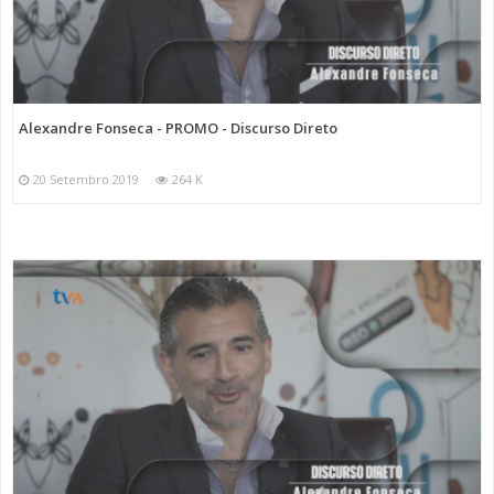
#discursodireto
#amadora40anos
#tvamadora
#pedrocosta
Alexandre Fonseca - PROMO - Discurso Direto
20 Setembro 2019
264 K
Categorias
Programas
Discurso Direto