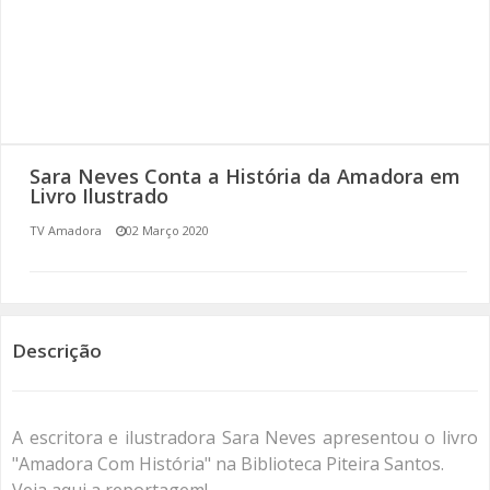
SOMOS TODOS EUROPEUS
ENCONTROS IMAGINÁRIOS
AMADORA LIGA À RESILIÊNCIA
Sara Neves Conta a História da Amadora em
VEMOS OUVIMOS E LEMOS
Livro Ilustrado
TV Amadora
02 Março 2020
(RE) PENSAMENTOS
ECOMOVE-TE
HISTÓRIAS DE ABRIL
Descrição
A escritora e ilustradora Sara Neves apresentou o livro
"Amadora Com História" na Biblioteca Piteira Santos.