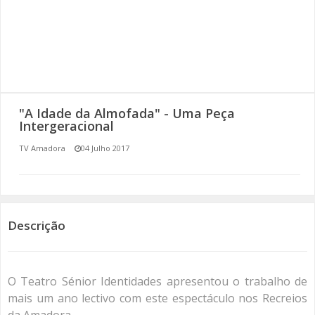
SOMOS TODOS EUROPEUS
ENCONTROS IMAGINÁRIOS
AMADORA LIGA À RESILIÊNCIA
"A Idade da Almofada" - Uma Peça
VEMOS OUVIMOS E LEMOS
Intergeracional
TV Amadora
04 Julho 2017
(RE) PENSAMENTOS
ECOMOVE-TE
HISTÓRIAS DE ABRIL
Descrição
O Teatro Sénior Identidades apresentou o trabalho de
mais um ano lectivo com este espectáculo nos Recreios