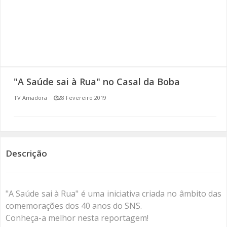
SOMOS TODOS EUROPEUS
ENCONTROS IMAGINÁRIOS
AMADORA LIGA À RESILIÊNCIA
"A Saúde sai à Rua" no Casal da Boba
VEMOS OUVIMOS E LEMOS
TV Amadora
28 Fevereiro 2019
(RE) PENSAMENTOS
ECOMOVE-TE
Descrição
HISTÓRIAS DE ABRIL
"A Saúde sai à Rua" é uma iniciativa criada no âmbito das
comemorações dos 40 anos do SNS.
Conheça-a melhor nesta reportagem!