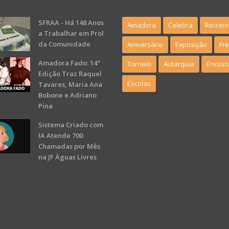
SFRAA - Há 148 Anos
Amadora
Celebra
Recreio
a Trabalhar em Prol
da Comunidade
Aniversário
Exposição
Fr
Amadora Fado: 14ª
Torneio
Autarquia
Encost
Edição Traz Raquel
Escolas
Tavares, Maria Ana
Bobone e Adriano
Pina
Sistema Criado com
IA Atende 700
Chamadas por Mês
na JF Águas Livres