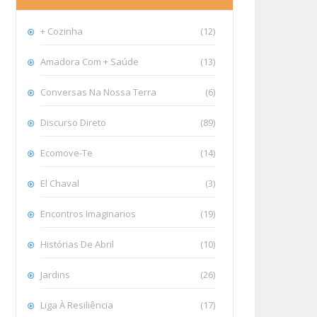
+ Cozinha
(12)
Amadora Com + Saúde
(13)
Conversas Na Nossa Terra
(6)
Discurso Direto
(89)
Ecomove-Te
(14)
El Chaval
(3)
Encontros Imaginarios
(19)
Histórias De Abril
(10)
Jardins
(26)
Liga À Resiliência
(17)