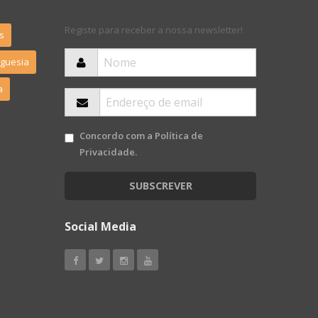
Registe para receber a nossa newsletter!
s
eguesia
a
Concordo com a
Política de
Privacidade
.
SUBSCREVER
Social Media