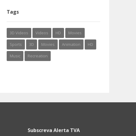
Tags
3D Videos
Videos
HD
Movies
Sports
3D
Movies
Animation
HD
Music
Recreation
Subscreva Alerta TVA