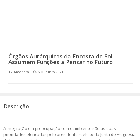
SOMOS TODOS EUROPEUS
ENCONTROS IMAGINÁRIOS
AMADORA LIGA À RESILIÊNCIA
VEMOS OUVIMOS E LEMOS
Órgãos Autárquicos da Encosta do Sol
Assumem Funções a Pensar no Futuro
(RE) PENSAMENTOS
TV Amadora
26 Outubro 2021
ECOMOVE-TE
HISTÓRIAS DE ABRIL
Descrição
A integração e a preocupação com o ambiente são as duas
prioridades elencadas pelo presidente reeleito da Junta de Freguesia