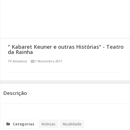
SOMOS TODOS EUROPEUS
ENCONTROS IMAGINÁRIOS
AMADORA LIGA À RESILIÊNCIA
" Kabaret Keuner e outras Histórias" - Teatro
VEMOS OUVIMOS E LEMOS
da Rainha
TV Amadora
21 Novembro 2011
(RE) PENSAMENTOS
ECOMOVE-TE
HISTÓRIAS DE ABRIL
Descrição
Categorias
Noticias
Atualidade