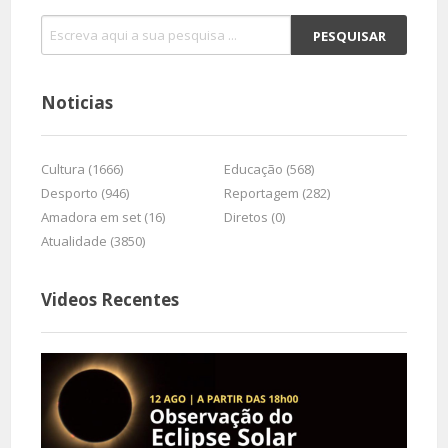
Noticias
Cultura (1666)
Educação (568)
Desporto (946)
Reportagem (282)
Amadora em set (16)
Diretos (0)
Atualidade (3850)
Videos Recentes