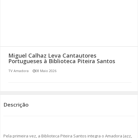
SOMOS TODOS EUROPEUS
ENCONTROS IMAGINÁRIOS
AMADORA LIGA À RESILIÊNCIA
VEMOS OUVIMOS E LEMOS
Miguel Calhaz Leva Cantautores
Portugueses à Biblioteca Piteira Santos
(RE) PENSAMENTOS
TV Amadora
08 Maio 2026
ECOMOVE-TE
HISTÓRIAS DE ABRIL
Descrição
Pela primeira vez, a Biblioteca Piteira Santos integra o Amadora Jazz,