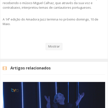
recebendo o músico Miguel Calhaz, que através da sua voz e
contrabaixo, interpretou temas de cantautores portugueses.
A 14ª edição do Amadora Jazz termina no próximo domingo, 10 de
Maio.
Veja aqui a reportagem!
Mostrar
Programação
Categorias
Noticias
Cultura
Artigos relacionados