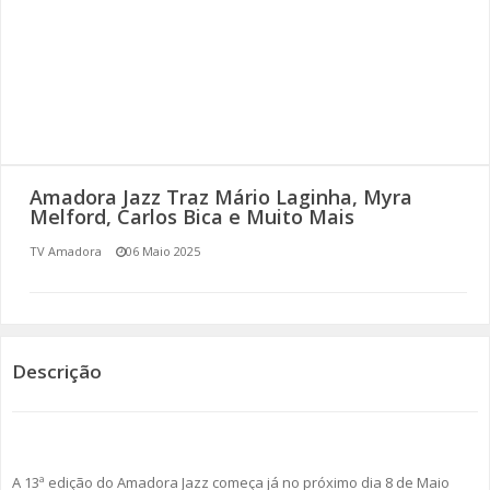
SOMOS TODOS EUROPEUS
ENCONTROS IMAGINÁRIOS
AMADORA LIGA À RESILIÊNCIA
VEMOS OUVIMOS E LEMOS
Amadora Jazz Traz Mário Laginha, Myra
Melford, Carlos Bica e Muito Mais
(RE) PENSAMENTOS
TV Amadora
06 Maio 2025
ECOMOVE-TE
HISTÓRIAS DE ABRIL
Descrição
A 13ª edição do Amadora Jazz começa já no próximo dia 8 de Maio