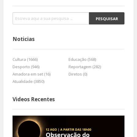
Noticias
Cultura (1666)
Educação (568)
Desporto (946)
Reportagem (282)
Amadora em set (16)
Diretos (0)
Atualidade (3850)
Videos Recentes