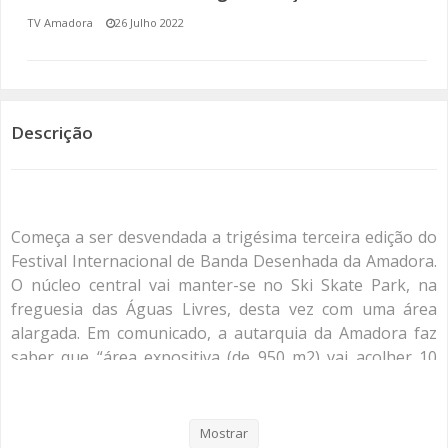
TV Amadora
26 Julho 2022
SOMOS TODOS EUROPEUS
ENCONTROS IMAGINÁRIOS
AMADORA LIGA À RESILIÊNCIA
Descrição
VEMOS OUVIMOS E LEMOS
(RE) PENSAMENTOS
Começa a ser desvendada a trigésima terceira edição do
Festival Internacional de Banda Desenhada da Amadora.
ECOMOVE-TE
O núcleo central vai manter-se no Ski Skate Park, na
freguesia das Águas Livres, desta vez com uma área
HISTÓRIAS DE ABRIL
alargada. Em comunicado, a autarquia da Amadora faz
saber que “área expositiva (de 950 m2) vai acolher 10
exposições de autores nacionais e internacionais e a
zona comercial alargada (de 950 m2) – que será palco de
inúmeros lançamentos, sessões de autógrafos,
Mostrar