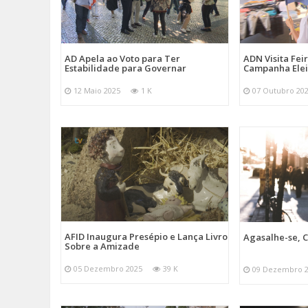
AD Apela ao Voto para Ter
ADN Visita Fe
Estabilidade para Governar
Campanha Elei
12 Maio 2025
1 K
07 Outubro 20
AFID Inaugura Presépio e Lança Livro
Agasalhe-se, C
Sobre a Amizade
05 Dezembro 2025
39 K
09 Dezembro 