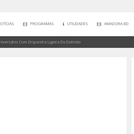
OTÍCIAS
PROGRAMAS
UTILIDADES
AMADORA BD
iversário Com Orquestra Ligeira Do Exército