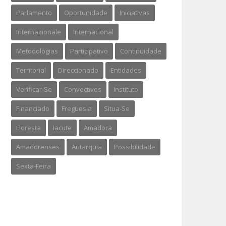
Parlamento
Oportunidade
Iniciativas
Internazionale
Internacional
Metodologias
Participativo
Continuidade
Territorial
Direccionado
Entidades
Verificar-Se
Convectivos
Instituto
Financiado
Freguesia
Situa-Se
Floresta
Iacute
Amadora
Amadorenses
Autarquia
Possibilidade
Sexta-Feira