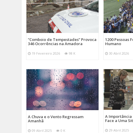
“Comboio de Tempestades” Provoca
1200 Pessoas 
346 Ocorrências na Amadora
Humano
19 Fevereiro 2026
98 K
30 Abril 2026
A Importância
A Chuva e o Vento Regressam
Face a Uma Si
Amanhã
29 Abril 2025
09 Abril 2025
0 K