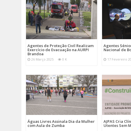
Agentes de Proteção Civil Realizam
Agentes Sénior
Exercício de Evacuação na AURPI
Nacional de B
Brandoa
26 Março 2025
0 K
17 Fevereiro 2
Águas Livres Assinala Dia da Mulher
AJPAS Cria Clí
com Aula de Zumba
Utentes Sem M