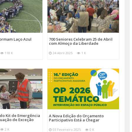
Formam Laço Azul
700 Seniores Celebram 25 de Abril
com Almoço da Liberdade
118 K
24 Abril 2025
1 K
 do Kit de Emergência
A Nova Edição do Orçamento
tuação de Exceção
Participativo Está a Chegar
2 K
03 Fevereiro 2025
0 K