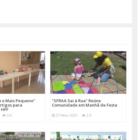
a o Mais Pequeno"
"SFRAA Sai à Rua" Reúne
rtigos para
Comunidade em Manhã de Festa
 HFF
6 K
27 Maio 2025
2 K