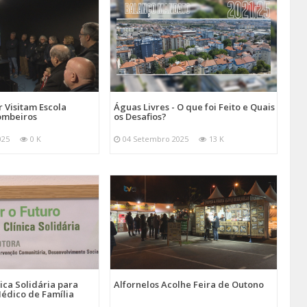
 Visitam Escola
Águas Livres - O que foi Feito e Quais
ombeiros
os Desafios?
025
0 K
04 Setembro 2025
13 K
nica Solidária para
Alfornelos Acolhe Feira de Outono
édico de Família