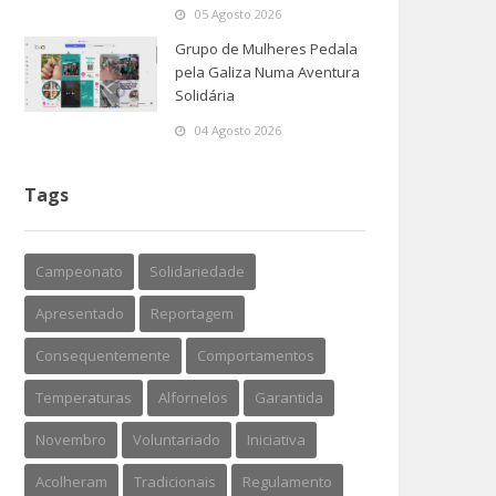
05 Agosto 2026
Grupo de Mulheres Pedala
pela Galiza Numa Aventura
Solidária
04 Agosto 2026
Tags
Campeonato
Solidariedade
Apresentado
Reportagem
Consequentemente
Comportamentos
Temperaturas
Alfornelos
Garantida
Novembro
Voluntariado
Iniciativa
Acolheram
Tradicionais
Regulamento