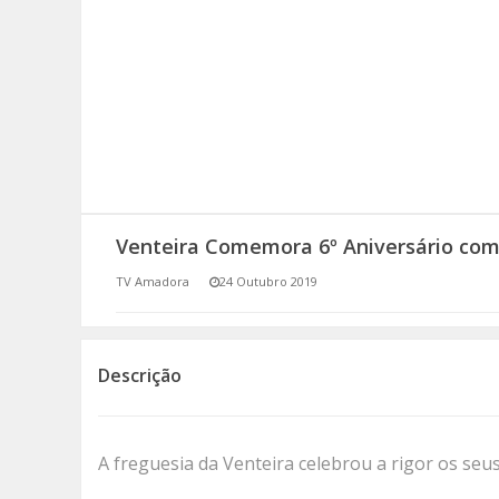
SOMOS TODOS EUROPEUS
ENCONTROS IMAGINÁRIOS
AMADORA LIGA À RESILIÊNCIA
VEMOS OUVIMOS E LEMOS
Venteira Comemora 6º Aniversário com 
(RE) PENSAMENTOS
TV Amadora
24 Outubro 2019
ECOMOVE-TE
HISTÓRIAS DE ABRIL
Descrição
A freguesia da Venteira celebrou a rigor os seus