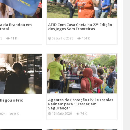
ira da Brandoa em
AFID Com Casa Cheia na 22ª Edição
toral
dos Jogos Sem Fronteiras
25
11 K
08 Junho 2026
164 K
Agentes de Proteção Civil e Escolas
hegou o Frio
Reúnem para "Crescer em
Segurança"
15 Maio 2026
74 K
2024
0 K