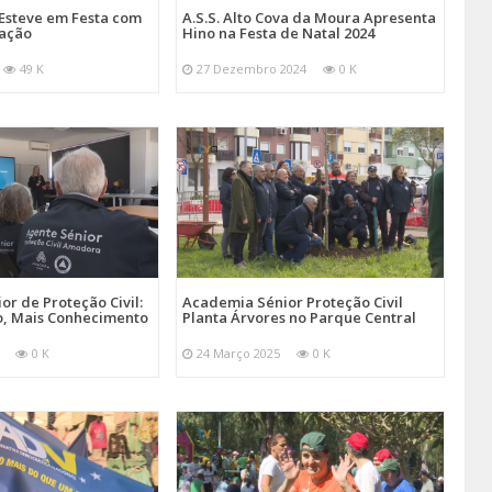
Esteve em Festa com
A.S.S. Alto Cova da Moura Apresenta
mação
Hino na Festa de Natal 2024
49 K
27 Dezembro 2024
0 K
r de Proteção Civil:
Academia Sénior Proteção Civil
, Mais Conhecimento
Planta Árvores no Parque Central
0 K
24 Março 2025
0 K