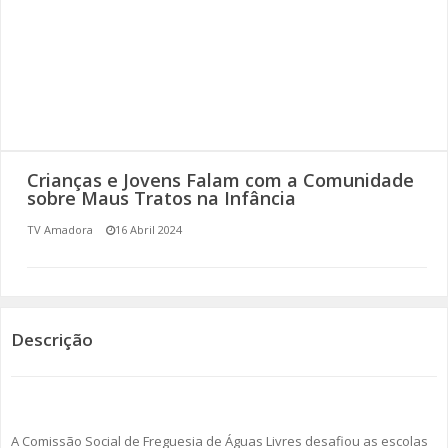
SOMOS TODOS EUROPEUS
ENCONTROS IMAGINÁRIOS
AMADORA LIGA À RESILIÊNCIA
VEMOS OUVIMOS E LEMOS
Crianças e Jovens Falam com a Comunidade
sobre Maus Tratos na Infância
(RE) PENSAMENTOS
TV Amadora
16 Abril 2024
ECOMOVE-TE
HISTÓRIAS DE ABRIL
Descrição
A Comissão Social de Freguesia de Águas Livres desafiou as escolas