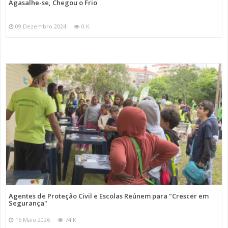
Agasalhe-se, Chegou o Frio
09 Dezembro 2024
0 K
Agentes de Proteção Civil e Escolas Reúnem para "Crescer em
Segurança"
15 Maio 2026
74 K