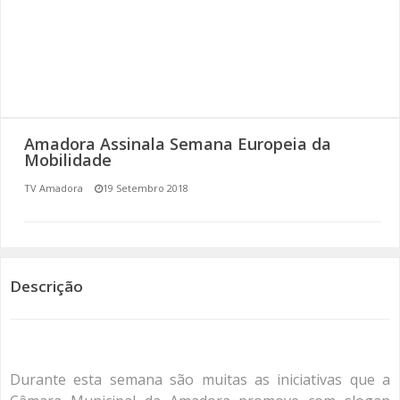
SOMOS TODOS EUROPEUS
ENCONTROS IMAGINÁRIOS
AMADORA LIGA À RESILIÊNCIA
Amadora Assinala Semana Europeia da
VEMOS OUVIMOS E LEMOS
Mobilidade
TV Amadora
19 Setembro 2018
(RE) PENSAMENTOS
ECOMOVE-TE
HISTÓRIAS DE ABRIL
Descrição
Durante esta semana são muitas as iniciativas que a