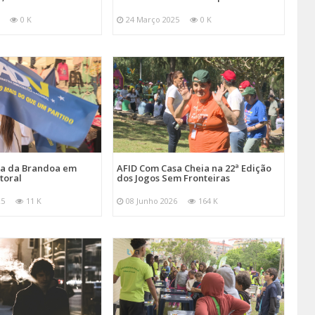
0 K
24 Março 2025
0 K
ira da Brandoa em
AFID Com Casa Cheia na 22ª Edição
toral
dos Jogos Sem Fronteiras
25
11 K
08 Junho 2026
164 K