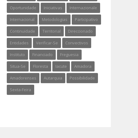
Oportunidade
Iniciativas
Internazionale
Internacional
Metodologias
Participativo
Continuidade
Territorial
Direccionado
Entidades
Verificar-Se
Convectivos
Instituto
Financiado
Freguesia
Situa-Se
Floresta
Iacute
Amadora
Amadorenses
Autarquia
Possibilidade
Sexta-Feira