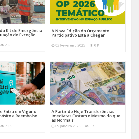
 do Kit de Emergência
A Nova Edição do Orçamento
tuação de Exceção
Participativo Está a Chegar
2 K
03 Fevereiro 2025
0 K
je Entra em Vigor o
A Partir de Hoje Transferências
pósito e Reembolso
Imediatas Custam o Mesmo do que
as Normais
70 K
09 Janeiro 2025
0 K