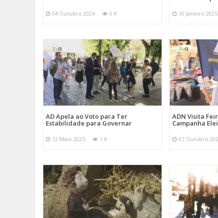
04 Outubro 2024
0 K
30 Janeiro 2025
AD Apela ao Voto para Ter
ADN Visita Fe
Estabilidade para Governar
Campanha Elei
12 Maio 2025
1 K
07 Outubro 20