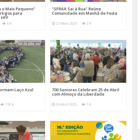
a o Mais Pequeno"
"SFRAA Sai à Rua" Reúne
rtigos para
Comunidade em Manhã de Festa
 HFF
6 K
27 Maio 2025
2 K
Formam Laço Azul
700 Seniores Celebram 25 de Abril
com Almoço da Liberdade
118 K
24 Abril 2025
1 K