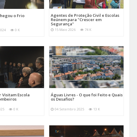
Agentes de Proteção Civil e Escolas
hegou o Frio
Reúnem para "Crescer em
Segurança"
15 Maio 2026
74 K
2024
0 K
 Visitam Escola
Águas Livres - O que foi Feito e Quais
ombeiros
os Desafios?
025
0 K
04 Setembro 2025
13 K