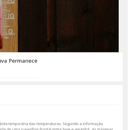
uva Permanece
ubida temporária das temperaturas. Segundo a informação
rada de uma superfície frontal entre hoje e amanhã. As máximas