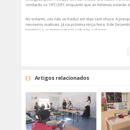
rondarão os 19ºC/20ºC enquanto que as mínimas estarão en
No entanto, isto não se traduz em dias sem chuva. A preci
nevoeiros matinais. Já na próxima terça-feira, 9 de Dezem
território e as temperaturas voltarão a descer.
Esteja atento às informações divulgadas pela Proteção Civ
Imagem: Unsplash (Bianca Ackermann)
Artigos relacionados
Categorias
Noticias
Atualidade