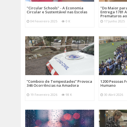
"Circular Schools" - A Economia
"Do Maior par
Circular e Sustentável nas Escolas
Entrega 1781 A
Prematuros ao
04 Fevereiro 2025
0 K
17 Junho 2025
“Comboio de Tempestades” Provoca
1200 Pessoas 
346 Ocorrências na Amadora
Humano
19 Fevereiro 2026
98 K
30 Abril 2026