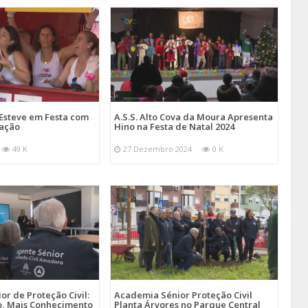
Esteve em Festa com
A.S.S. Alto Cova da Moura Apresenta
mação
Hino na Festa de Natal 2024
49 K
27 Dezembro 2024
0 K
r de Proteção Civil:
Academia Sénior Proteção Civil
, Mais Conhecimento
Planta Árvores no Parque Central