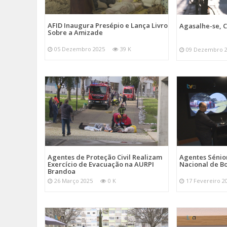
AFID Inaugura Presépio e Lança Livro
Agasalhe-se, C
Sobre a Amizade
05 Dezembro 2025
39 K
09 Dezembro 
Agentes de Proteção Civil Realizam
Agentes Sénior
Exercício de Evacuação na AURPI
Nacional de B
Brandoa
26 Março 2025
0 K
17 Fevereiro 2