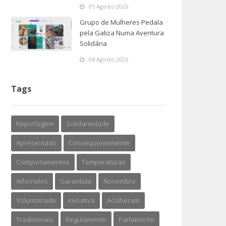
05 Agosto 2026
Grupo de Mulheres Pedala
pela Galiza Numa Aventura
Solidária
04 Agosto 2026
Tags
Reportagem
Solidariedade
Apresentado
Consequentemente
Comportamentos
Temperaturas
Alfornelos
Garantida
Novembro
Voluntariado
Iniciativa
Acolheram
Tradicionais
Regulamento
Parlamento