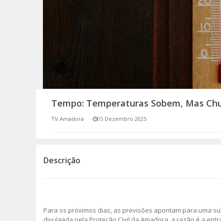
SOMOS TODOS EUROPEUS
ENCONTROS IMAGINÁRIOS
AMADORA LIGA À RESILIÊNCIA
VEMOS OUVIMOS E LEMOS
Tempo: Temperaturas Sobem, Mas Ch
(RE) PENSAMENTOS
TV Amadora
05 Dezembro 2025
ECOMOVE-TE
HISTÓRIAS DE ABRIL
Descrição
Para os próximos dias, as previsões apontam para uma s
divulgada pela Proteção Civil da Amadora, a razão é a ent