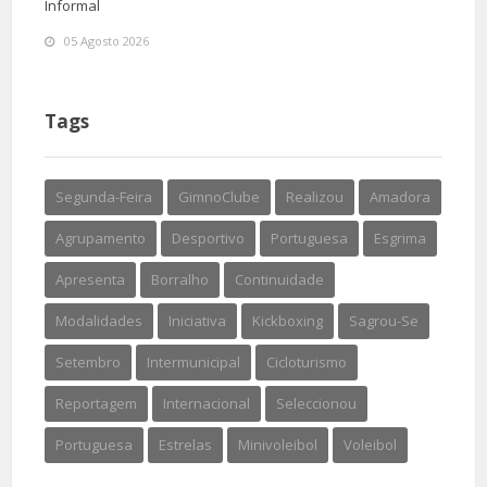
Informal
05 Agosto 2026
Tags
Segunda-Feira
GimnoClube
Realizou
Amadora
Agrupamento
Desportivo
Portuguesa
Esgrima
Apresenta
Borralho
Continuidade
Modalidades
Iniciativa
Kickboxing
Sagrou-Se
Setembro
Intermunicipal
Cicloturismo
Reportagem
Internacional
Seleccionou
Portuguesa
Estrelas
Minivoleibol
Voleibol