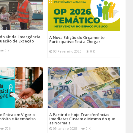
 do Kit de Emergência
A Nova Edição do Orçamento
tuação de Exceção
Participativo Está a Chegar
2 K
03 Fevereiro 2025
0 K
je Entra em Vigor o
A Partir de Hoje Transferências
pósito e Reembolso
Imediatas Custam o Mesmo do que
as Normais
70 K
09 Janeiro 2025
0 K