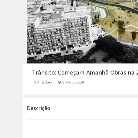
SOMOS TODOS EUROPEUS
ENCONTROS IMAGINÁRIOS
AMADORA LIGA À RESILIÊNCIA
VEMOS OUVIMOS E LEMOS
(RE) PENSAMENTOS
Trânsito: Começam Amanhã Obras na 2ª
ECOMOVE-TE
TV Amadora
09 Março 2020
HISTÓRIAS DE ABRIL
Descrição