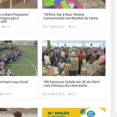
a o Mais Pequeno"
"SFRAA Sai à Rua" Reúne
rtigos para
Comunidade em Manhã de Festa
 HFF
6 K
27 Maio 2025
2 K
Formam Laço Azul
700 Seniores Celebram 25 de Abril
com Almoço da Liberdade
118 K
24 Abril 2025
1 K