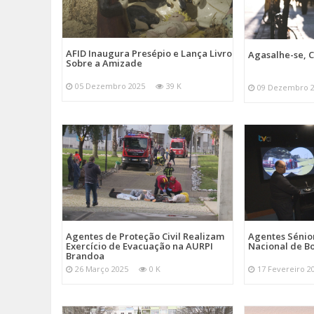
AFID Inaugura Presépio e Lança Livro
Agasalhe-se, C
Sobre a Amizade
05 Dezembro 2025
39 K
09 Dezembro 
Agentes de Proteção Civil Realizam
Agentes Sénior
Exercício de Evacuação na AURPI
Nacional de B
Brandoa
26 Março 2025
0 K
17 Fevereiro 2