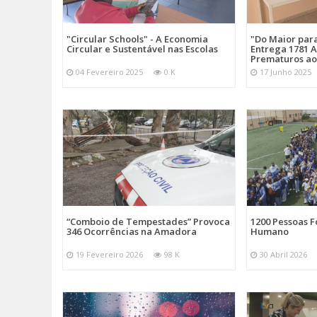
"Circular Schools" - A Economia
"Do Maior par
Circular e Sustentável nas Escolas
Entrega 1781 A
Prematuros ao
04 Fevereiro 2025
0 K
17 Junho 2025
“Comboio de Tempestades” Provoca
1200 Pessoas 
346 Ocorrências na Amadora
Humano
19 Fevereiro 2026
98 K
30 Abril 2026