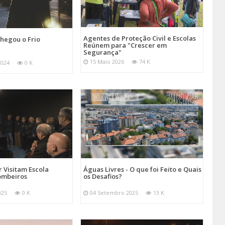
Agentes de Proteção Civil e Escolas
hegou o Frio
Reúnem para "Crescer em
Segurança"
15 Maio 2026
74 K
2024
0 K
 Visitam Escola
Águas Livres - O que foi Feito e Quais
ombeiros
os Desafios?
025
0 K
04 Setembro 2025
13 K