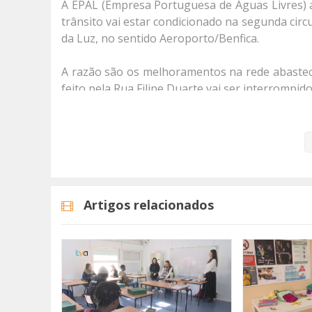
A EPAL (Empresa Portuguesa de Águas Livres) a
trânsito vai estar condicionado na segunda circu
da Luz, no sentido Aeroporto/Benfica.
A razão são os melhoramentos na rede abastec
feito pela Rua Filipe Duarte vai ser interrompido
Na informação divulgada pela empresa lê-se que 
trânsito serão devidamente coordenados no local
Categorias
Noticias
Atualidade
Artigos relacionados