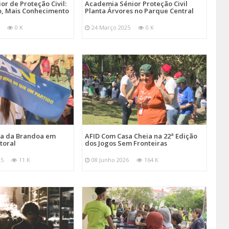
r de Proteção Civil:
Academia Sénior Proteção Civil
, Mais Conhecimento
Planta Árvores no Parque Central
0 K
24 Março 2025
0 K
ira da Brandoa em
AFID Com Casa Cheia na 22ª Edição
toral
dos Jogos Sem Fronteiras
25
11 K
08 Junho 2026
164 K