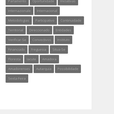
Parlamento
Oportunidade
Iniciativas
Internazionale
Internacional
Metodologias
Participativo
Continuidade
Territorial
Direccionado
Entidades
Verificar-Se
Convectivos
Instituto
Financiado
Freguesia
Situa-Se
Floresta
Iacute
Amadora
Amadorenses
Autarquia
Possibilidade
Sexta-Feira