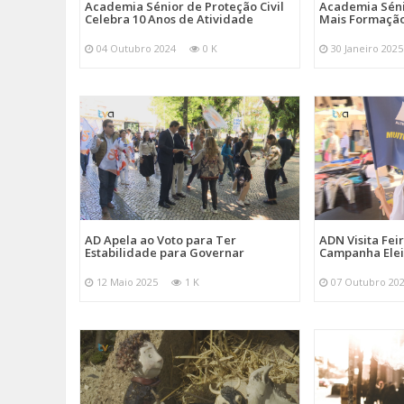
Academia Sénior de Proteção Civil
Academia Sénio
Celebra 10 Anos de Atividade
Mais Formação
04 Outubro 2024
0 K
30 Janeiro 2025
AD Apela ao Voto para Ter
ADN Visita Fe
Estabilidade para Governar
Campanha Elei
12 Maio 2025
1 K
07 Outubro 20