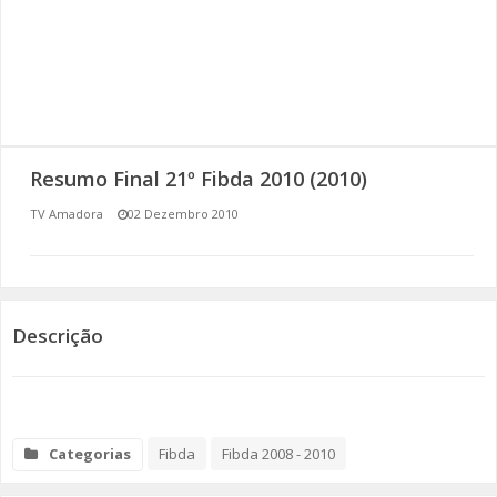
SOMOS TODOS EUROPEUS
ENCONTROS IMAGINÁRIOS
AMADORA LIGA À RESILIÊNCIA
Resumo Final 21º Fibda 2010 (2010)
VEMOS OUVIMOS E LEMOS
TV Amadora
02 Dezembro 2010
(RE) PENSAMENTOS
ECOMOVE-TE
Descrição
HISTÓRIAS DE ABRIL
Categorias
Fibda
Fibda 2008 - 2010