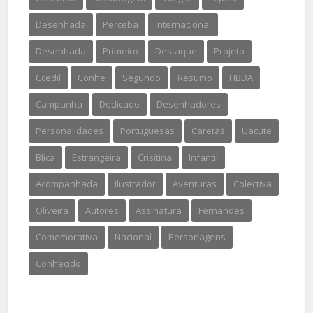
Desenhada
Perceba
Internacional
Desenhada
Primeiro
Destaque
Projeto
Ccedil
Conhe
Segundo
Resumo
FIBDA
Campanha
Dedicado
Desenhadores
Personalidades
Portuguesas
Caretas
Uacute
Blica
Estrangeira
Crisitina
Infantil
Acompanhada
Ilustrador
Aventuras
Colectiva
Oliveira
Autores
Assinatura
Fernandes
Comemorativa
Nacional
Personagens
Conhecido