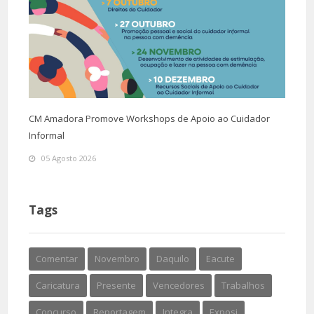
CM Amadora Promove Workshops de Apoio ao Cuidador
Informal
05 Agosto 2026
Tags
Comentar
Novembro
Daquilo
Eacute
Caricatura
Presente
Vencedores
Trabalhos
Concurso
Reportagem
Integra
Exposi