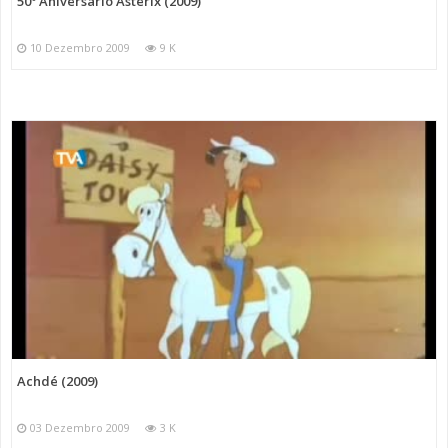
50º Aniversário Astérix (2009)
10 Dezembro 2009
9 K
Achdé (2009)
03 Dezembro 2009
3 K