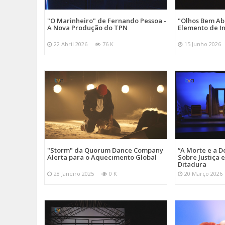
"O Marinheiro" de Fernando Pessoa -
"Olhos Bem Ab
A Nova Produção do TPN
Elemento de I
22 Abril 2026
76 K
15 Junho 2026
"Storm" da Quorum Dance Company
“A Morte e a D
Alerta para o Aquecimento Global
Sobre Justiça 
Ditadura
28 Janeiro 2025
0 K
20 Março 2026