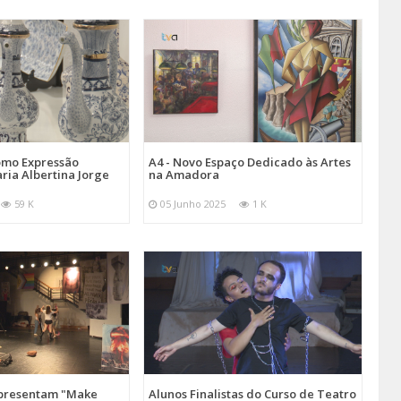
omo Expressão
A4 - Novo Espaço Dedicado às Artes
aria Albertina Jorge
na Amadora
59 K
05 Junho 2025
1 K
Apresentam "Make
Alunos Finalistas do Curso de Teatro