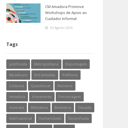
CM Amadora Promove
Workshops de Apoio ao
Cuidador Informal
05 Agosto 2026
Tags
Justificada
Metropolitana
Reportagem
Miradouro
EnCantadas
Polifonia
Celavisa
Questionar
Recreios
Amadora
Irreverente
Personagem
Assinala
Biblioteca
Bedeteca
Situada
Internacional
Humanidade
Desenhada