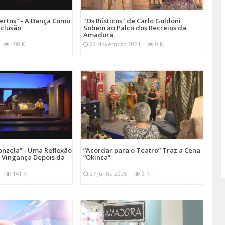
ertos" - A Dança Como
"Os Rústicos" de Carlo Goldoni
nclusão
Sobem ao Palco dos Recreios da
Amadora
108 K
22 Novembro 2024
0 K
onzela” - Uma Reflexão
“Acordar para o Teatro” Traz a Cena
e Vingança Depois da
“Okinca”
141 K
27 Junho 2025
9 K