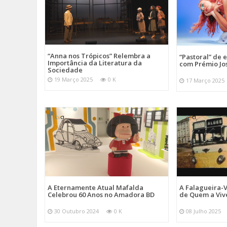
“Anna nos Trópicos” Relembra a
“Pastoral” de 
Importância da Literatura da
com Prémio Jo
Sociedade
19 Março 2025
0 K
17 Março 2025
A Eternamente Atual Mafalda
A Falagueira-
Celebrou 60 Anos no Amadora BD
de Quem a Viv
30 Outubro 2024
0 K
08 Julho 2025