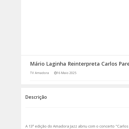
SOMOS TODOS EUROPEUS
ENCONTROS IMAGINÁRIOS
AMADORA LIGA À RESILIÊNCIA
VEMOS OUVIMOS E LEMOS
Mário Laginha Reinterpreta Carlos Pa
(RE) PENSAMENTOS
TV Amadora
16 Maio 2025
ECOMOVE-TE
HISTÓRIAS DE ABRIL
Descrição
A 13ª edição do Amadora Jazz abriu com o concerto "Carl