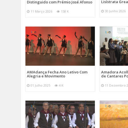
Lisístrata Gre
Distinguido com Prémio José Afonso
30 Junho 2026
11 Março 2026
158 K
AMAdança Fecha Ano Letivo Com
Amadora Acolh
Alegria e Movimento
de Cantares Po
01 Julho 2025
4 K
11 Dezembro 