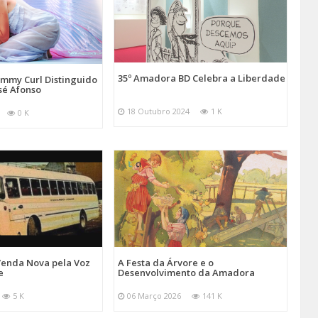
35º Amadora BD Celebra a Liberdade
emmy Curl Distinguido
sé Afonso
18 Outubro 2024
1 K
0 K
Venda Nova pela Voz
A Festa da Árvore e o
e
Desenvolvimento da Amadora
5 K
06 Março 2026
141 K