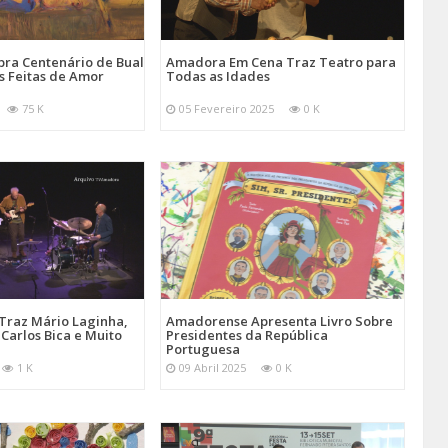
ra Centenário de Bual
Amadora Em Cena Traz Teatro para
s Feitas de Amor
Todas as Idades
75 K
05 Fevereiro 2025
0 K
Traz Mário Laginha,
Amadorense Apresenta Livro Sobre
Carlos Bica e Muito
Presidentes da República
Portuguesa
1 K
09 Abril 2025
0 K