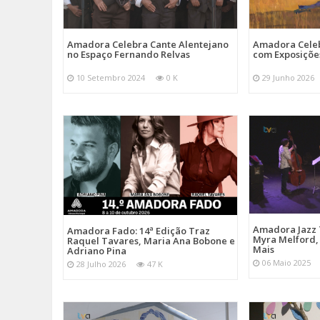
Amadora Celebra Cante Alentejano
Amadora Celeb
no Espaço Fernando Relvas
com Exposiçõe
10 Setembro 2024
0 K
29 Junho 2026
Amadora Jazz 
Amadora Fado: 14ª Edição Traz
Myra Melford, 
Raquel Tavares, Maria Ana Bobone e
Mais
Adriano Pina
06 Maio 2025
28 Julho 2026
47 K