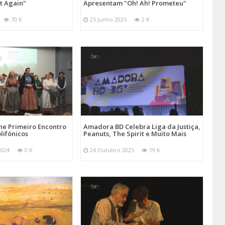
at Again"
Apresentam "Oh! Ah! Prometeu"
70 K
25 Junho 2025
2 K
e Primeiro Encontro
Amadora BD Celebra Liga da Justiça,
lifónicos
Peanuts, The Spirit e Muito Mais
2024
0 K
24 Outubro 2025
19 K