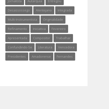
Jornalista
Autarquia
Entregou
Desassossego
Alentejano
Integrada
Multi-Instrumentista
Originalidade
Refinamento
Iniciativa
Fevereiro
Apresentada
Compositor
Trabalhar
Confundindo-Se
Literatura
Vencedora
Presidentes
Amadorense
Fernandes