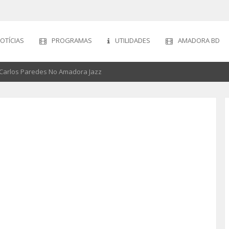
OTÍCIAS
PROGRAMAS
UTILIDADES
AMADORA BD
 Carlos Paredes No Amadora Jazz