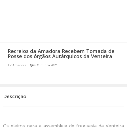
SOMOS TODOS EUROPEUS
ENCONTROS IMAGINÁRIOS
AMADORA LIGA À RESILIÊNCIA
VEMOS OUVIMOS E LEMOS
Recreios da Amadora Recebem Tomada de
Posse dos órgãos Autárquicos da Venteira
(RE) PENSAMENTOS
TV Amadora
26 Outubro 2021
ECOMOVE-TE
HISTÓRIAS DE ABRIL
Descrição
Os eleitos para a assembleia de freguesia da Venteira