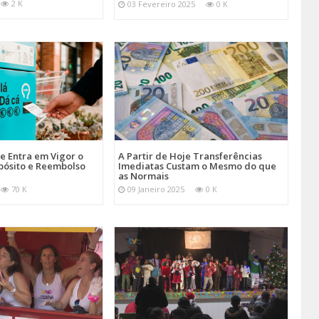
2 K
03 Fevereiro 2025
0 K
je Entra em Vigor o
A Partir de Hoje Transferências
pósito e Reembolso
Imediatas Custam o Mesmo do que
as Normais
70 K
09 Janeiro 2025
0 K