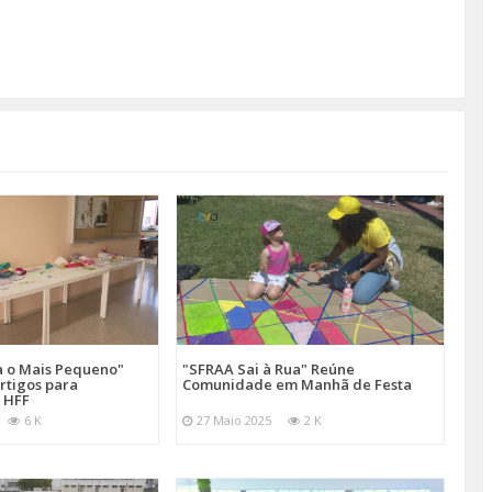
a o Mais Pequeno"
"SFRAA Sai à Rua" Reúne
rtigos para
Comunidade em Manhã de Festa
 HFF
6 K
27 Maio 2025
2 K