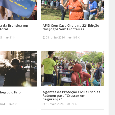
ira da Brandoa em
AFID Com Casa Cheia na 22ª Edição
toral
dos Jogos Sem Fronteiras
25
11 K
08 Junho 2026
164 K
Agentes de Proteção Civil e Escolas
hegou o Frio
Reúnem para "Crescer em
Segurança"
15 Maio 2026
74 K
2024
0 K