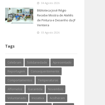
04 Agosto 2026
Biblioteca José Régio
Recebe Mostra de Ateliês
de Pintura e Desenho da JF
Venteira
03 Agosto 2026
Tags
Celebram
Solidariedade
Apresentado
Reportagem
Consequentemente
Comportamentos
Temperaturas
Alfornelos
Garantida
Novembro
Voluntariado
Iniciativa
Acolheram