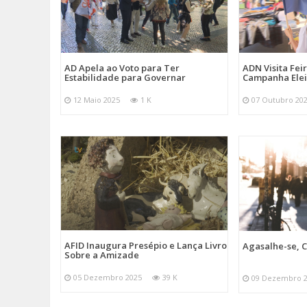
AD Apela ao Voto para Ter
ADN Visita Fe
Estabilidade para Governar
Campanha Elei
12 Maio 2025
1 K
07 Outubro 20
AFID Inaugura Presépio e Lança Livro
Agasalhe-se, C
Sobre a Amizade
05 Dezembro 2025
39 K
09 Dezembro 