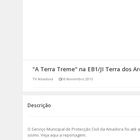
SOMOS TODOS EUROPEUS
ENCONTROS IMAGINÁRIOS
AMADORA LIGA À RESILIÊNCIA
VEMOS OUVIMOS E LEMOS
"A Terra Treme" na EB1/JI Terra dos Ar
(RE) PENSAMENTOS
TV Amadora
06 Novembro 2015
ECOMOVE-TE
HISTÓRIAS DE ABRIL
Descrição
O Serviço Municipal de Protecção Civil da Amadora foi até 
sismo. Veja aqui a reportagem.