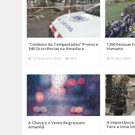
“Comboio de Tempestades” Provoca
1200 Pessoas 
346 Ocorrências na Amadora
Humano
19 Fevereiro 2026
98 K
30 Abril 2026
A Importância
A Chuva e o Vento Regressam
Face a Uma Si
Amanhã