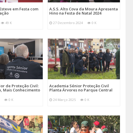
Esteve em Festa com
A.S.S. Alto Cova da Moura Apresenta
mação
Hino na Festa de Natal 2024
49 K
27 Dezembro 2024
0 K
r de Proteção Civil:
Academia Sénior Proteção Civil
, Mais Conhecimento
Planta Árvores no Parque Central
0 K
24 Março 2025
0 K