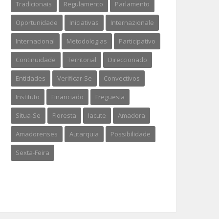
Tradicionais
Regulamento
Parlamento
Oportunidade
Iniciativas
Internazionale
Internacional
Metodologias
Participativo
Continuidade
Territorial
Direccionado
Entidades
Verificar-Se
Convectivos
Instituto
Financiado
Freguesia
Situa-Se
Floresta
Iacute
Amadora
Amadorenses
Autarquia
Possibilidade
Sexta-Feira