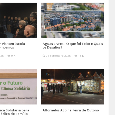
 Visitam Escola
Águas Livres - O que foi Feito e Quais
ombeiros
os Desafios?
025
0 K
04 Setembro 2025
13 K
nica Solidária para
Alfornelos Acolhe Feira de Outono
édico de Família