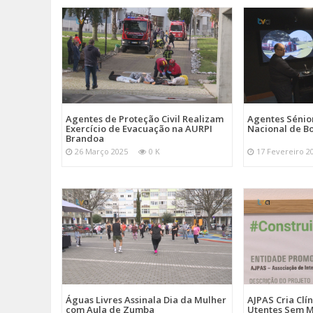
Agentes de Proteção Civil Realizam
Agentes Sénior
Exercício de Evacuação na AURPI
Nacional de B
Brandoa
26 Março 2025
0 K
17 Fevereiro 2
Águas Livres Assinala Dia da Mulher
AJPAS Cria Clí
com Aula de Zumba
Utentes Sem M