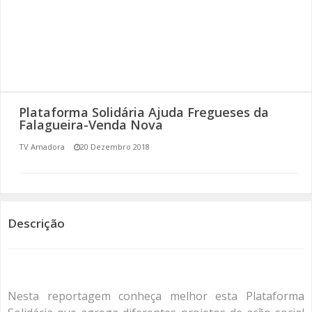
SOMOS TODOS EUROPEUS
ENCONTROS IMAGINÁRIOS
AMADORA LIGA À RESILIÊNCIA
Plataforma Solidária Ajuda Fregueses da
VEMOS OUVIMOS E LEMOS
Falagueira-Venda Nova
TV Amadora
20 Dezembro 2018
(RE) PENSAMENTOS
ECOMOVE-TE
HISTÓRIAS DE ABRIL
Descrição
Nesta reportagem conheça melhor esta Plataforma