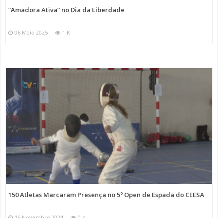
“Amadora Ativa” no Dia da Liberdade
06 Maio 2025
1 K
150 Atletas Marcaram Presença no 5º Open de Espada do CEESA
15 Novembro 2024
0 K