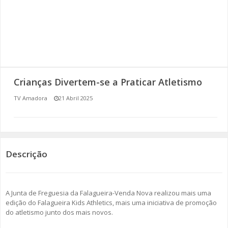
SOMOS TODOS EUROPEUS
ENCONTROS IMAGINÁRIOS
AMADORA LIGA À RESILIÊNCIA
Crianças Divertem-se a Praticar Atletismo
VEMOS OUVIMOS E LEMOS
TV Amadora
21 Abril 2025
(RE) PENSAMENTOS
ECOMOVE-TE
Descrição
HISTÓRIAS DE ABRIL
A Junta de Freguesia da Falagueira-Venda Nova realizou mais uma
edição do Falagueira Kids Athletics, mais uma iniciativa de promoção
do atletismo junto dos mais novos.