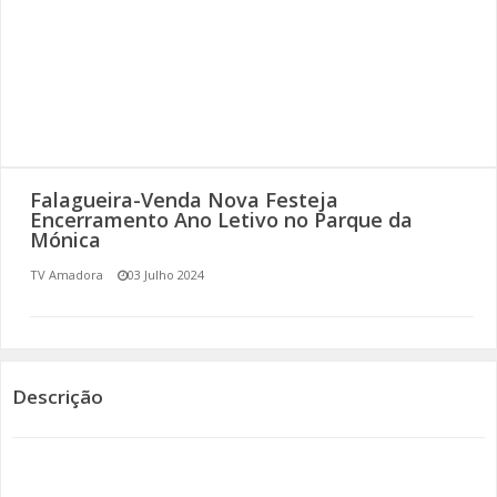
SOMOS TODOS EUROPEUS
ENCONTROS IMAGINÁRIOS
AMADORA LIGA À RESILIÊNCIA
VEMOS OUVIMOS E LEMOS
Falagueira-Venda Nova Festeja
Encerramento Ano Letivo no Parque da
Mónica
(RE) PENSAMENTOS
TV Amadora
03 Julho 2024
ECOMOVE-TE
HISTÓRIAS DE ABRIL
Descrição