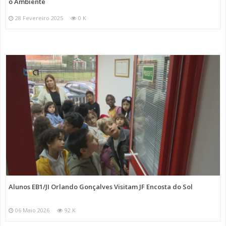
o Ambiente
28 Fevereiro 2025
0 K
Alunos EB1/JI Orlando Gonçalves Visitam JF Encosta do Sol
06 Maio 2026
92 K