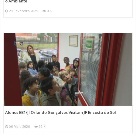
o Ambiente
28 Fevereiro 2025
0 K
Alunos EB1/JI Orlando Gonçalves Visitam JF Encosta do Sol
06 Maio 2026
92 K