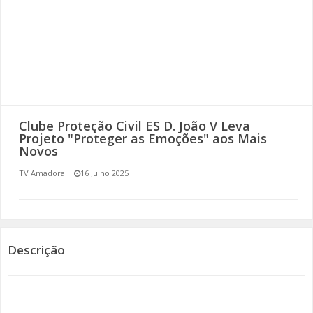
SOMOS TODOS EUROPEUS
ENCONTROS IMAGINÁRIOS
AMADORA LIGA À RESILIÊNCIA
VEMOS OUVIMOS E LEMOS
Clube Proteção Civil ES D. João V Leva
Projeto "Proteger as Emoções" aos Mais
Novos
(RE) PENSAMENTOS
TV Amadora
16 Julho 2025
ECOMOVE-TE
HISTÓRIAS DE ABRIL
Descrição