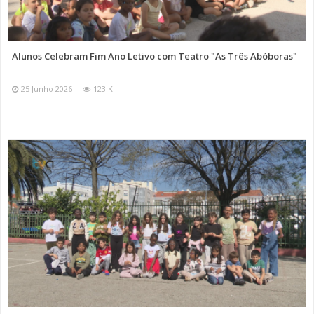
Alunos Celebram Fim Ano Letivo com Teatro "As Três Abóboras"
25 Junho 2026
123 K