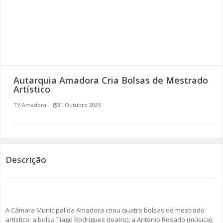
SOMOS TODOS EUROPEUS
ENCONTROS IMAGINÁRIOS
AMADORA LIGA À RESILIÊNCIA
Autarquia Amadora Cria Bolsas de Mestrado
VEMOS OUVIMOS E LEMOS
Artístico
TV Amadora
31 Outubro 2025
(RE) PENSAMENTOS
ECOMOVE-TE
HISTÓRIAS DE ABRIL
Descrição
A Câmara Municipal da Amadora criou quatro bolsas de mestrado
artístico: a bolsa Tiago Rodrigues (teatro), a António Rosado (música),