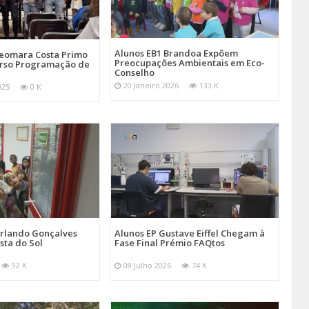
Alunos EB1 Brandoa Expõem
Seomara Costa Primo
Preocupações Ambientais em Eco-
rso Programação de
Conselho
20 Janeiro 2026
133 K
025
0 K
Orlando Gonçalves
Alunos EP Gustave Eiffel Chegam à
sta do Sol
Fase Final Prémio FAQtos
92 K
08 Julho 2026
74 K