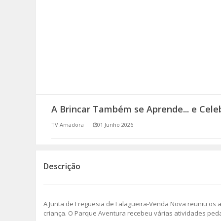
SOMOS TODOS EUROPEUS
ENCONTROS IMAGINÁRIOS
AMADORA LIGA À RESILIÊNCIA
VEMOS OUVIMOS E LEMOS
A Brincar Também se Aprende... e Celeb
(RE) PENSAMENTOS
TV Amadora
01 Junho 2026
ECOMOVE-TE
HISTÓRIAS DE ABRIL
Descrição
A Junta de Freguesia de Falagueira-Venda Nova reuniu os al
criança. O Parque Aventura recebeu várias atividades peda