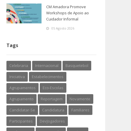
CM Amadora Promove
Workshops de Apoio ao
Cuidador Informal
05 Agosto 2026
Tags
Celebraria
Internacional
Basquetebol
Iniciativa
Estabelecimentos
Agrupamentos
Eco-Escolas
Agrupamento
Reportagem
Novamente
Candidatar-Se
Candidatura
Familiares
Participantes
DevJogadores