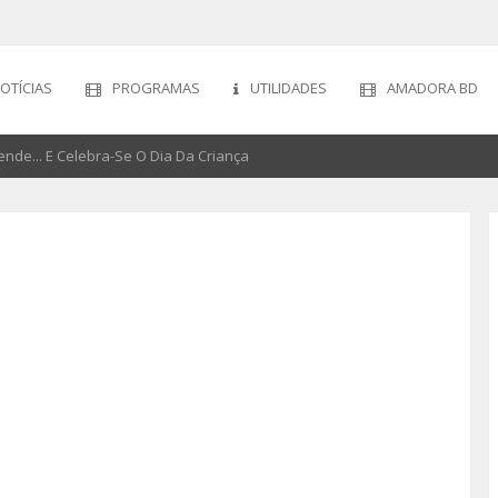
OTÍCIAS
PROGRAMAS
UTILIDADES
AMADORA BD
nde... E Celebra-Se O Dia Da Criança