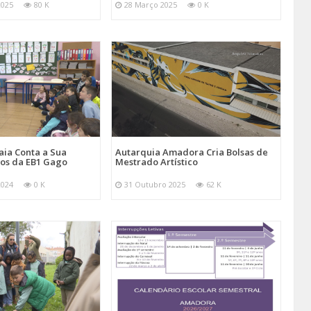
2025
80 K
28 Março 2025
0 K
aia Conta a Sua
Autarquia Amadora Cria Bolsas de
nos da EB1 Gago
Mestrado Artístico
2024
0 K
31 Outubro 2025
62 K