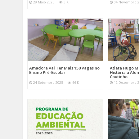
29 Maio 2025
3 K
04 Novembro 
Amadora Vai Ter Mais 150 Vagas no
Atleta Hugo M
Ensino Pré-Escolar
História a Alu
Coutinho
24 Setembro 2025
66 K
12 Dezembro 