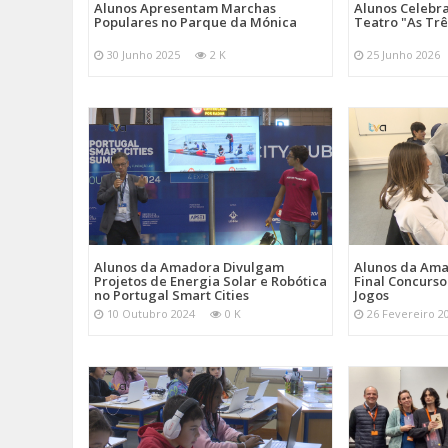
Alunos Apresentam Marchas
Alunos Celebr
Populares no Parque da Mónica
Teatro "As Tr
30 Junho 2025
2 K
25 Junho 2026
Alunos da Amadora Divulgam
Alunos da Ama
Projetos de Energia Solar e Robótica
Final Concurs
no Portugal Smart Cities
Jogos
10 Outubro 2024
0 K
26 Fevereiro 2