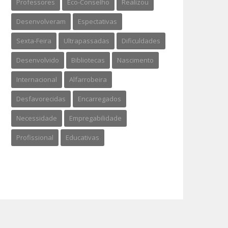
Professores
Eco-Conselho
Realizou
Desenvolveram
Espectativas
Sexta-Feira
Ultrapassadas
Dificuldades
Desenvolvido
Bibliotecas
Nascimento
Internacional
Alfarrobeira
Desfavorecidas
Encarregados
Necessidade
Empregabilidade
Profissional
Educativas