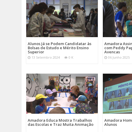
Alunos Já se Podem Candidatar às
Amadora Assin
Bolsas de Estudo e Mérito Ensino
com Peddy Pap
Superior
Avencas
13 Setembro 2024
0 K
06 Junho 2025
Amadora Educa Mostra Trabalhos
Amadora Home
das Escolas e Traz Muita Animação
Alunos