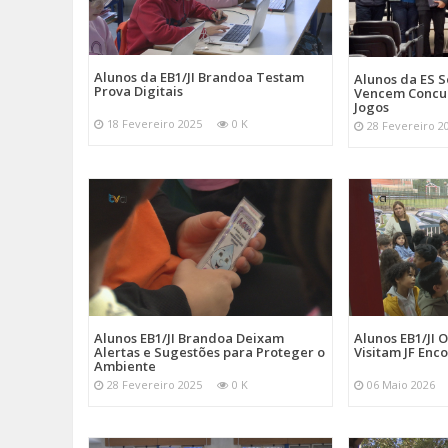
Alunos da EB1/JI Brandoa Testam
Alunos da ES 
Prova Digitais
Vencem Concu
Jogos
18 Fevereiro 2025
0 K
28 Fevereiro 2
Alunos EB1/JI Brandoa Deixam
Alunos EB1/JI 
Alertas e Sugestões para Proteger o
Visitam JF Enco
Ambiente
28 Fevereiro 2025
0 K
06 Maio 2026