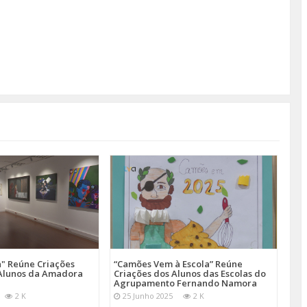
a" Reúne Criações
“Camões Vem à Escola” Reúne
s Alunos da Amadora
Criações dos Alunos das Escolas do
Agrupamento Fernando Namora
2 K
25 Junho 2025
2 K