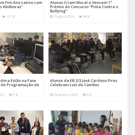
am Fim Ano Letivo com
Alunos Criam Mural e Vencem 1º
ês Abóboras"
Prémio do Concurso “Pinta Contra o
Bullying”
121 K
15 Abril 2026
84 K
dora Estão na Fase
Alunos da EB 2/3 José Cardoso Pires
o de Programação de
Celebram Luís de Camões
025
0 K
22 Janeiro 2025
0 K